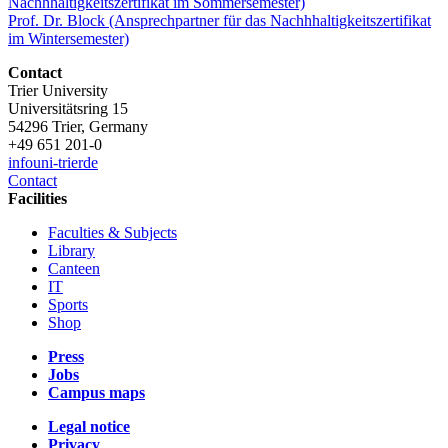
Nachhhaltigkeitszertifikat im Sommersemester)
Prof. Dr. Block (Ansprechpartner für das Nachhhaltigkeitszertifikat
im Wintersemester)
Contact
Trier University
Universitätsring 15
54296 Trier, Germany
+49 651 201-0
info
uni-trier
de
Contact
Facilities
Faculties & Subjects
Library
Canteen
IT
Sports
Shop
Press
Jobs
Campus maps
Legal notice
Privacy