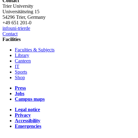
Contact
Trier University
Universitätsring 15
54296 Trier, Germany
+49 651 201-0
info
uni-trier
de
Contact
Facilities
Faculties & Subjects
Library
Canteen
IT
Sports
Shop
Press
Jobs
Campus maps
Legal notice
Privacy
Accessibility
Emergencies