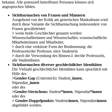
bekannt. Alle potenziell betroffenen Personen können sich
angesprochen fühlen.
Sichtbarmachen von Frauen und Männern
Ausgehend von der Kritik am generischen Maskulinum wird
durch diese Variante die Sichtbarmachung insbesondere von
Frauen gewährleistet:
>
wenn beide Geschlechter genannt werden:
Wissenschaftlerinnen und Wissenschaftler, wissenschaftliche
Mitarbeiterinnen und Mitarbeiter,
>
durch eine verkürzte Form der Beidnennung: die
Professorin/der Professor, ein/e Student/in
>
durch die Verwendung des Binnen-I: der/die ProfessorIn,
alle StudentInnen
Sichtbarmachen diverser geschlechtlicher Identitäten
Die Vielzahl geschlechtlicher Identitäten kann sprachlich mit
Hilfe des
>
Gender-Gap
(Unterstrich): Student
_innen
,
Stipendiat
_innen
oder des
>
Gender-Sternchens:
Student
*innen
, Stipendiat
*innen
oder des
> Gender-Doppelpunkts:
Student
:innen
, Stipendiat
:innen
abgebildet werden.