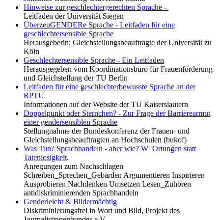
Hinweise zur geschlechtergerechten Sprache -
Leitfaden der Universität Siegen
ÜberzeuGENDERe Sprache - Leitfaden für eine
geschlechtersensible Sprache
Herausgeberin: Gleichstellungsbeauftragte der Universität zu
Köln
Geschlechtersensible Sprache - Ein Leitfaden
Herausgegeben vom Koordinationsbüro für Frauenförderung
und Gleichstellung der TU Berlin
Leitfaden für eine geschlechterbewusste Sprache an der
RPTU
Informationen auf der Website der TU Kaiserslautern
Doppelpunkt oder Sternchen? - Zur Frage der Barrierearmut
einer gendersensiblen Sprache
Stellungnahme der Bundeskonferenz der Frauen- und
Gleichstellungsbeauftragten an Hochschulen (bukof)
Was Tun? Sprachhandeln - aber wie? W_Ortungen statt
Tatenlosigkeit
.
Anregungen zum Nachschlagen
Schreiben_Sprechen_Gebärden Argumentieren Inspirieren
Ausprobieren Nachdenken Umsetzen Lesen_Zuhören
antidiskriminierenden Sprachhandeln
Genderleicht & Bildermächtig
Diskriminierungsfrei in Wort und Bild, Projekt des
Journalistinnenbundes e.V.