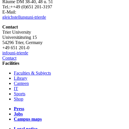
Räume DM 38-40, 48 u. 51
Tel.:++49 (0)651 201-3197
E-Mail:
gleichstellung
uni-trier
de
Contact
Trier University
Universitätsring 15
54296 Trier, Germany
+49 651 201-0
info
uni-trier
de
Contact
Facilities
Faculties & Subjects
Library
Canteen
IT
Sports
Shop
Press
Jobs
Campus maps
Legal notice