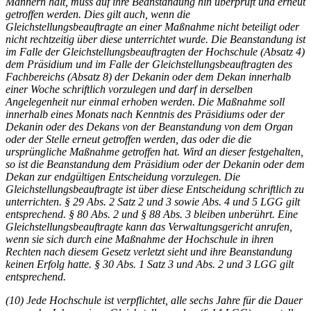
Männern hält, muss auf ihre Beanstandung hin überprüft und erneut
getroffen werden. Dies gilt auch, wenn die
Gleichstellungsbeauftragte an einer Maßnahme nicht beteiligt oder
nicht rechtzeitig über diese unterrichtet wurde. Die Beanstandung ist
im Falle der Gleichstellungsbeauftragten der Hochschule (Absatz 4)
dem Präsidium und im Falle der Gleichstellungsbeauftragten des
Fachbereichs (Absatz 8) der Dekanin oder dem Dekan innerhalb
einer Woche schriftlich vorzulegen und darf in derselben
Angelegenheit nur einmal erhoben werden. Die Maßnahme soll
innerhalb eines Monats nach Kenntnis des Präsidiums oder der
Dekanin oder des Dekans von der Beanstandung von dem Organ
oder der Stelle erneut getroffen werden, das oder die die
ursprüngliche Maßnahme getroffen hat. Wird an dieser festgehalten,
so ist die Beanstandung dem Präsidium oder der Dekanin oder dem
Dekan zur endgültigen Entscheidung vorzulegen. Die
Gleichstellungsbeauftragte ist über diese Entscheidung schriftlich zu
unterrichten. § 29 Abs. 2 Satz 2 und 3 sowie Abs. 4 und 5 LGG gilt
entsprechend. § 80 Abs. 2 und § 88 Abs. 3 bleiben unberührt. Eine
Gleichstellungsbeauftragte kann das Verwaltungsgericht anrufen,
wenn sie sich durch eine Maßnahme der Hochschule in ihren
Rechten nach diesem Gesetz verletzt sieht und ihre Beanstandung
keinen Erfolg hatte. § 30 Abs. 1 Satz 3 und Abs. 2 und 3 LGG gilt
entsprechend.
(10) Jede Hochschule ist verpflichtet, alle sechs Jahre für die Dauer