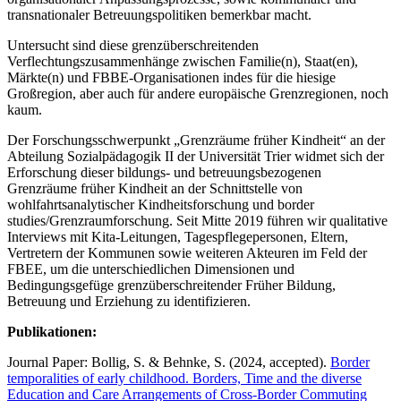
transnationaler Betreuungspolitiken bemerkbar macht.
Untersucht sind diese grenzüberschreitenden
Verflechtungszusammenhänge zwischen Familie(n), Staat(en),
Märkte(n) und FBBE-Organisationen indes für die hiesige
Großregion, aber auch für andere europäische Grenzregionen, noch
kaum.
Der Forschungsschwerpunkt „Grenzräume früher Kindheit“ an der
Abteilung Sozialpädagogik II der Universität Trier widmet sich der
Erforschung dieser bildungs- und betreuungsbezogenen
Grenzräume früher Kindheit an der Schnittstelle von
wohlfahrtsanalytischer Kindheitsforschung und border
studies/Grenzraumforschung. Seit Mitte 2019 führen wir qualitative
Interviews mit Kita-Leitungen, Tagespflegepersonen, Eltern,
Vertretern der Kommunen sowie weiteren Akteuren im Feld der
FBEE, um die unterschiedlichen Dimensionen und
Bedingungsgefüge grenzüberschreitender Früher Bildung,
Betreuung und Erziehung zu identifizieren.
Publikationen:
Journal Paper: Bollig, S. & Behnke, S. (2024, accepted).
Border
temporalities of early childhood. Borders, Time and the diverse
Education and Care Arrangements of Cross-Border Commuting