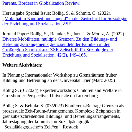
Parents. Borders in Globalization Review.
Herausgabe Special Issue: Bollig, S. & Schmitt, C. (2022).
„Mobiltiät in Kindheit und Jugend“ in der Zeitschrift für Soziologie
der Erziehung und Sozialisation ZSE
Jorunal Paper: Bollig, S., Behnke, S., Jutz, J. & Mootz, A. (2022).
Diverse Mobilitäten, multiple Grenzen. Zu den Bildungs- und
Betreuungsarrangements grenzpendelnder Familien in der
Großregion SaarLorLux. ZSE Zeitschrift für Soziologie der
Erziehung und Sozialisation, 42(2), 149–165.
Weitere Aktivitäten:
In Planung: Internationaler Workshop zu Grenzräumen früher
Bildung und Betreuung an der Universität Trier (März 2025)
Bollig S. (01/2024) Expertenworkshop: Children and Welfare in
Crossborder Perspective, Université du Luxemburg
Bollig S. & Behnke S. (03/2023) Konferenz-Beitrag: Grenzen als
prozessuale Zeit-Raum-Arrangements. Komplexe Zeitpraxen in
grenzüberschreitenden Bildungs- und Betreuungsarrangements,
Jahrestagung der kommission Sozialpädagogik
„Sozialädagogische*s Zeit*en“, Rostock