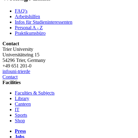
FAQ's
Arbeitshilfen
Infos für Studieninteressenten
Personal A - Z
Praktikumsbüro
Contact
Trier University
Universitätsring 15
54296 Trier, Germany
+49 651 201-0
info
uni-trier
de
Contact
Facilities
Faculties & Subjects
Library
Canteen
IT
Sports
Shop
Press
Jobs