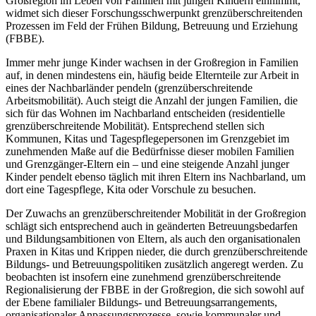
Großregion im Leben von Familien mit jungen Kindern einnimmt,
widmet sich dieser Forschungsschwerpunkt grenzüberschreitenden
Prozessen im Feld der Frühen Bildung, Betreuung und Erziehung
(FBBE).
Immer mehr junge Kinder wachsen in der Großregion in Familien
auf, in denen mindestens ein, häufig beide Elternteile zur Arbeit in
eines der Nachbarländer pendeln (grenzüberschreitende
Arbeitsmobilität). Auch steigt die Anzahl der jungen Familien, die
sich für das Wohnen im Nachbarland entscheiden (residentielle
grenzüberschreitende Mobilität). Entsprechend stellen sich
Kommunen, Kitas und Tagespflegepersonen im Grenzgebiet im
zunehmenden Maße auf die Bedürfnisse dieser mobilen Familien
und Grenzgänger-Eltern ein – und eine steigende Anzahl junger
Kinder pendelt ebenso täglich mit ihren Eltern ins Nachbarland, um
dort eine Tagespflege, Kita oder Vorschule zu besuchen.
Der Zuwachs an grenzüberschreitender Mobilität in der Großregion
schlägt sich entsprechend auch in geänderten Betreuungsbedarfen
und Bildungsambitionen von Eltern, als auch den organisationalen
Praxen in Kitas und Krippen nieder, die durch grenzüberschreitende
Bildungs- und Betreuungspolitiken zusätzlich angeregt werden. Zu
beobachten ist insofern eine zunehmend grenzüberschreitende
Regionalisierung der FBBE in der Großregion, die sich sowohl auf
der Ebene familialer Bildungs- und Betreuungsarrangements,
organisationaler Anpassungsprozesse, sowie kommunaler und