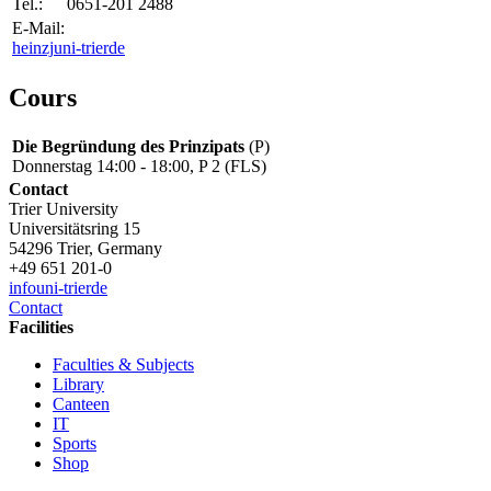
Tel.:
0651-201 2488
E-Mail:
heinzj
uni-trier
de
Cours
Die Begründung des Prinzipats
(P)
Donnerstag 14:00 - 18:00, P 2 (FLS)
Contact
Trier University
Universitätsring 15
54296 Trier, Germany
+49 651 201-0
info
uni-trier
de
Contact
Facilities
Faculties & Subjects
Library
Canteen
IT
Sports
Shop