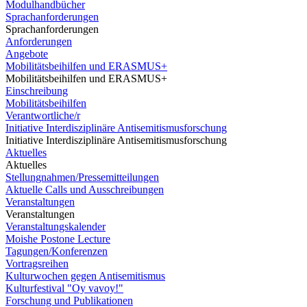
Modulhandbücher
Sprachanforderungen
Sprachanforderungen
Anforderungen
Angebote
Mobilitätsbeihilfen und ERASMUS+
Mobilitätsbeihilfen und ERASMUS+
Einschreibung
Mobilitätsbeihilfen
Verantwortliche/r
Initiative Interdisziplinäre Antisemitismusforschung
Initiative Interdisziplinäre Antisemitismusforschung
Aktuelles
Aktuelles
Stellungnahmen/Pressemitteilungen
Aktuelle Calls und Ausschreibungen
Veranstaltungen
Veranstaltungen
Veranstaltungskalender
Moishe Postone Lecture
Tagungen/Konferenzen
Vortragsreihen
Kulturwochen gegen Antisemitismus
Kulturfestival "Oy vavoy!"
Forschung und Publikationen