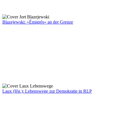
Blazejewski: »Émigrés« an der Grenze
Laux (Hg.): Lebenswege zur Demokratie in RLP