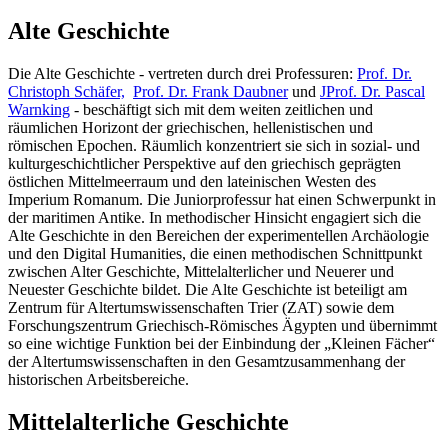
Alte Geschichte
Die Alte Geschichte - vertreten durch drei Professuren:
Prof. Dr.
Christoph Schäfer,
Prof. Dr. Frank Daubner
und
JProf. Dr. Pascal
Warnking
- beschäftigt sich mit dem weiten zeitlichen und
räumlichen Horizont der griechischen, hellenistischen und
römischen Epochen. Räumlich konzentriert sie sich in sozial- und
kulturgeschichtlicher Perspektive auf den griechisch geprägten
östlichen Mittelmeerraum und den lateinischen Westen des
Imperium Romanum. Die Juniorprofessur hat einen Schwerpunkt in
der maritimen Antike. In methodischer Hinsicht engagiert sich die
Alte Geschichte in den Bereichen der experimentellen Archäologie
und den Digital Humanities, die einen methodischen Schnittpunkt
zwischen Alter Geschichte, Mittelalterlicher und Neuerer und
Neuester Geschichte bildet. Die Alte Geschichte ist beteiligt am
Zentrum für Altertumswissenschaften Trier (ZAT) sowie dem
Forschungszentrum Griechisch-Römisches Ägypten und übernimmt
so eine wichtige Funktion bei der Einbindung der „Kleinen Fächer“
der Altertumswissenschaften in den Gesamtzusammenhang der
historischen Arbeitsbereiche.
Mittelalterliche Geschichte