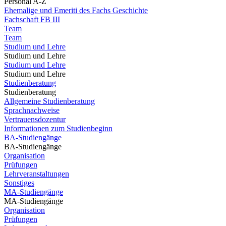
Personal A-Z
Ehemalige und Emeriti des Fachs Geschichte
Fachschaft FB III
Team
Team
Studium und Lehre
Studium und Lehre
Studium und Lehre
Studium und Lehre
Studienberatung
Studienberatung
Allgemeine Studienberatung
Sprachnachweise
Vertrauensdozentur
Informationen zum Studienbeginn
BA-Studiengänge
BA-Studiengänge
Organisation
Prüfungen
Lehrveranstaltungen
Sonstiges
MA-Studiengänge
MA-Studiengänge
Organisation
Prüfungen