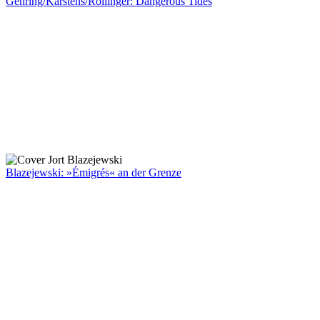
Gehring/Karstens/Rollinger: Dangerous Tides
Blazejewski: »Émigrés« an der Grenze