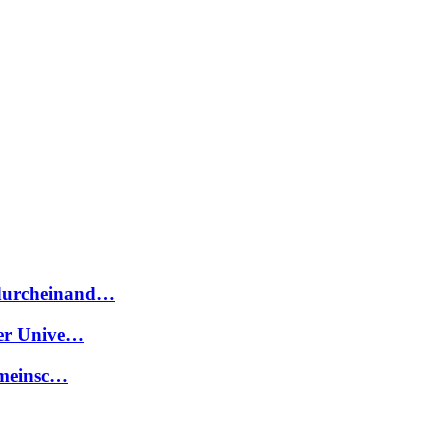
 durcheinand…
der Unive…
gemeinsc…