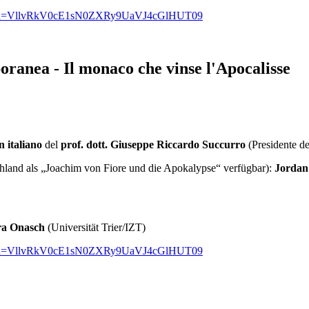
05?pwd=VllvRkV0cE1sN0ZXRy9UaVJ4cGlHUT09
oranea - Il monaco che vinse l'Apocalisse
 italiano
del
prof. dott. Giuseppe Riccardo Succurro
(Presidente d
hland als „Joachim von Fiore und die Apokalypse“ verfügbar):
Jordan
ara Onasch
(Universität Trier/IZT)
05?pwd=VllvRkV0cE1sN0ZXRy9UaVJ4cGlHUT09