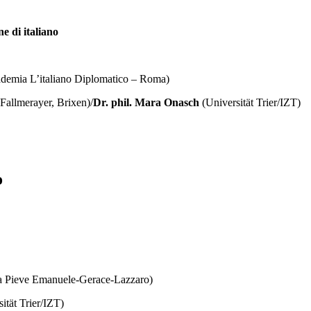
e di italiano
ademia L’italiano Diplomatico – Roma)
Fallmerayer, Brixen)/
Dr. phil. Mara Onasch
(Universität Trier/IZT)
o
a Pieve Emanuele-Gerace-Lazzaro)
ität Trier/IZT)