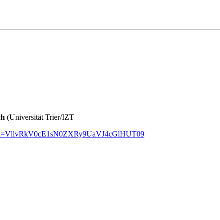
ch
(Universität Trier/IZT
05?pwd=VllvRkV0cE1sN0ZXRy9UaVJ4cGlHUT09