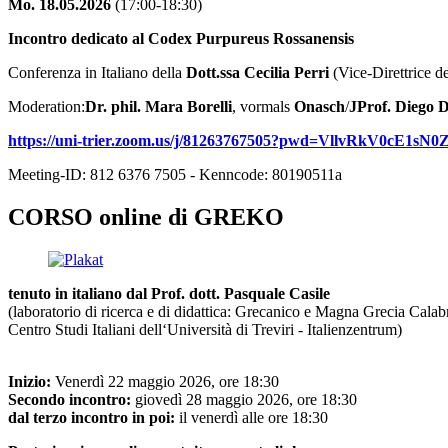
Mo. 18.05.2026
(17:00-18:30)
Incontro dedicato al Codex Purpureus Rossanensis
Conferenza in Italiano della
Dott.ssa Cecilia Perri
(Vice-Direttrice 
Moderation:
Dr. phil. Mara Borelli
, vormals
Onasch
/
JProf. Diego D
https://uni-trier.zoom.us/j/81263767505?pwd=VllvRkV0cE1
Meeting-ID: 812 6376 7505 - Kenncode: 80190511a
CORSO online di GREKO
tenuto in italiano dal Prof. dott. Pasquale Casile
(laboratorio di ricerca e di didattica: Grecanico e Magna Grecia Calab
Centro Studi Italiani dell‘Università di Treviri - Italienzentrum)
Inizio:
Venerdì 22 maggio 2026, ore 18:30
Secondo incontro:
giovedì 28 maggio 2026, ore 18:30
dal terzo incontro in poi:
il venerdì alle ore 18:30