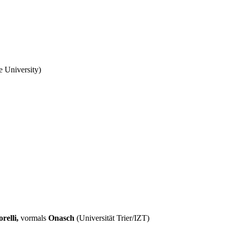
e University)
relli,
vormals
Onasch
(Universität Trier/IZT)