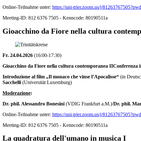
Online-Teilnahme unter:
https://uni-trier.zoom.us/j/812637675
Meeting-ID: 812 6376 7505 - Kenncode: 80190511a
Gioacchino da Fiore nella cultura contemp
Fr. 24.04.2026
(16:00-17:30)
Gioacchino da Fiore nella cultura contemporanea IIConferenza in
Introduzione al film „Il monaco che vinse l’Apocalisse“
(in Deutsc
Sacchelli
(Universität Luxemburg)
Moderazione
:
Dr. phil. Alessandro Bonesini
(VDIG Frankfurt a.M.)/
Dr. phil. M
Online-Teilnahme unter:
https://uni-trier.zoom.us/j/812637675
Meeting-ID: 812 6376 7505 - Kenncode: 80190511a
La quadratura dell'umano in musica I