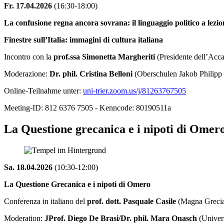
Fr. 17.04.2026
(16:30-18:00)
La confusione regna ancora sovrana: il linguaggio politico a lezion
Finestre sull’Italia: immagini di cultura italiana
Incontro con la
prof.ssa Simonetta Margheriti
(Presidente dell’Acc
Moderazione:
Dr. phil. Cristina Belloni
(Oberschulen Jakob Philipp 
Online-Teilnahme unter:
uni-trier.zoom.us/j/81263767505
Meeting-ID: 812 6376 7505 - Kenncode: 80190511a
La Questione grecanica e i nipoti di Omer
Sa. 18.04.2026
(10:30-12:00)
La Questione Grecanica e i nipoti di Omero
Conferenza in italiano del
prof. dott. Pasquale Casile
(Magna Greci
Moderation:
JProf. Diego De Brasi/Dr. phil. Mara Onasch
(Univers