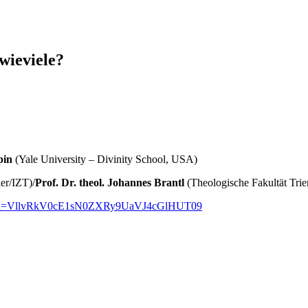
 wieviele?
pin
(Yale University – Divinity School, USA)
ier/IZT)/
Prof. Dr. theol. Johannes Brantl
(Theologische Fakultät Trie
05?pwd=VllvRkV0cE1sN0ZXRy9UaVJ4cGlHUT09