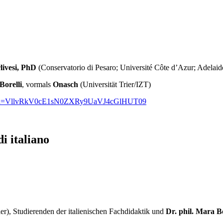
livesi, PhD
(Conservatorio di Pesaro; Université Côte d’Azur; Adelaid
Borelli
, vormals
Onasch
(Universität Trier/IZT)
05?pwd=VllvRkV0cE1sN0ZXRy9UaVJ4cGlHUT09
i italiano
ier), Studierenden der italienischen Fachdidaktik und
Dr. phil. Mara Bo