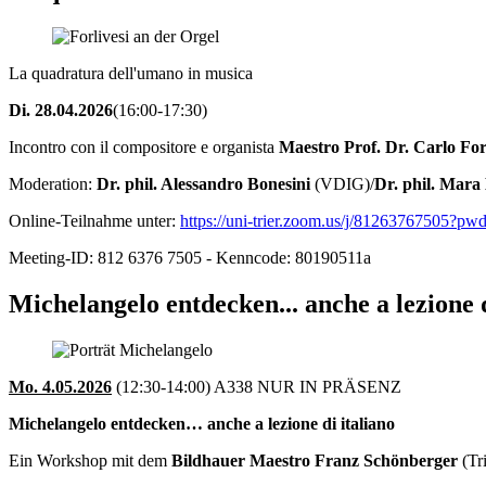
La quadratura dell'umano in musica
Di. 28.04.2026
(16:00-17:30)
Incontro con il compositore e organista
Maestro Prof.
Dr.
Carlo For
Moderation:
Dr. phil. Alessandro Bonesini
(VDIG)/
Dr. phil. Mara 
Online-Teilnahme unter:
https://uni-trier.zoom.us/j/812637675
Meeting-ID: 812 6376 7505 - Kenncode: 80190511a
Michelangelo entdecken... anche a lezione d
Mo. 4.05.2026
(12:30-14:00) A338 NUR IN PRÄSENZ
Michelangelo entdecken… anche a lezione di italiano
Ein Workshop mit dem
Bildhauer Maestro Franz Schönberger
(Tr