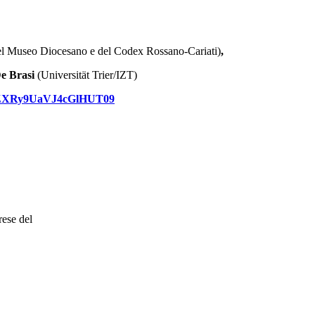
del Museo Diocesano e del Codex Rossano-Cariati)
,
e Brasi
(Universität Trier/IZT)
sN0ZXRy9UaVJ4cGlHUT09
rese del