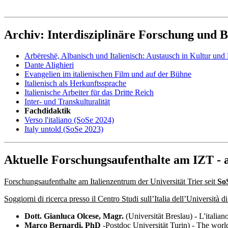
Archiv: Interdisziplinäre Forschung und 
Arbëreshë, Albanisch und Italienisch: Austausch in Kultur und 
Dante Alighieri
Evangelien im italienischen Film und auf der Bühne
Italienisch als Herkunftssprache
Italienische Arbeiter für das Dritte Reich
Inter- und Transkulturalität
Fachdidaktik
Verso l'italiano (SoSe 2024)
Italy untold (SoSe 2023)
Aktuelle Forschungsaufenthalte am IZT - at
Forschungsaufenthalte am Italienzentrum der Universität Trier seit
So
Soggiorni di ricerca presso il Centro Studi sull’Italia dell’Università d
Dott. Gianluca Olcese, Magr.
(Universität Breslau) - L'italian
Marco Bernardi, PhD
-Postdoc Universität Turin) - The wor