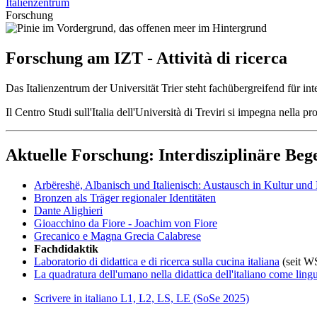
Italienzentrum
Forschung
Forschung am IZT - Attività di ricerca
Das Italienzentrum der Universität Trier steht fachübergreifend für i
Il Centro Studi sull'Italia dell'Università di Treviri si impegna nella 
Aktuelle Forschung: Interdisziplinäre Beg
Arbëreshë, Albanisch und Italienisch: Austausch in Kultur und 
Bronzen als Träger regionaler Identitäten
Dante Alighieri
Gioacchino da Fiore - Joachim von Fiore
Grecanico e Magna Grecia Calabrese
Fachdidaktik
Laboratorio di didattica e di ricerca sulla cucina italiana
(seit W
La quadratura dell'umano nella didattica dell'italiano come lingu
Scrivere in italiano L1, L2, LS, LE (SoSe 2025)