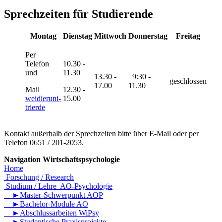
Sprechzeiten für Studierende
Montag
Dienstag
Mittwoch
Donnerstag
Freitag
Per
Telefon
10.30 -
und
11.30
13.30 -
9:30 -
geschlossen
17.00
11.30
Mail
12.30 -
weidler
uni-
15.00
trier
de
Kontakt außerhalb der Sprechzeiten bitte über E-Mail oder per
Telefon 0651 / 201-2053.
Navigation Wirtschaftspsychologie
Home
Forschung / Research
Studium / Lehre AO-Psychologie
►Master-Schwerpunkt AOP
►Bachelor-Module AO
►Abschlussarbeiten WiPsy
►Studentische Praxisprojekte