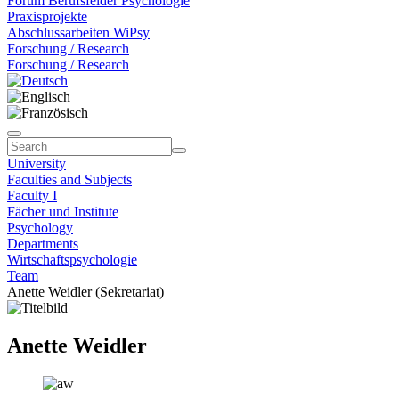
Forum Berufsfelder Psychologie
Praxisprojekte
Abschlussarbeiten WiPsy
Forschung / Research
Forschung / Research
University
Faculties and Subjects
Faculty I
Fächer und Institute
Psychology
Departments
Wirtschaftspsychologie
Team
Anette Weidler (Sekretariat)
Anette Weidler