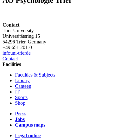
AO Psychologie Trier
Contact
Trier University
Universitätsring 15
54296 Trier, Germany
+49 651 201-0
info
uni-trier
de
Contact
Facilities
Faculties & Subjects
Library
Canteen
IT
Sports
Shop
Press
Jobs
Campus maps
Legal notice