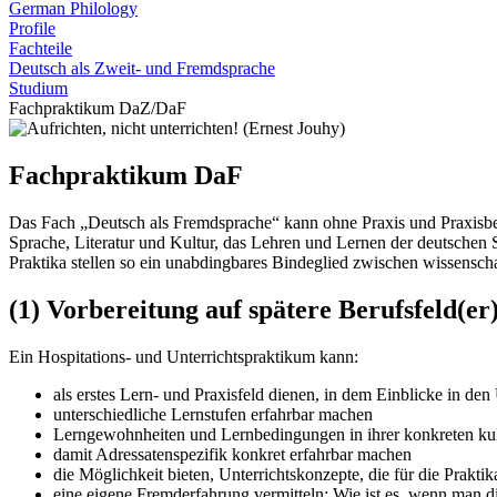
German Philology
Profile
Fachteile
Deutsch als Zweit- und Fremdsprache
Studium
Fachpraktikum DaZ/DaF
Fachpraktikum DaF
Das Fach „Deutsch als Fremdsprache“ kann ohne Praxis und Praxisbezü
Sprache, Literatur und Kultur, das Lehren und Lernen der deutschen
Praktika stellen so ein unabdingbares Bindeglied zwischen wissenscha
(1) Vorbereitung auf spätere Berufsfeld(er
Ein Hospitations- und Unterrichtspraktikum kann:
als erstes Lern- und Praxisfeld dienen, in dem Einblicke in d
unterschiedliche Lernstufen erfahrbar machen
Lerngewohnheiten und Lernbedingungen in ihrer konkreten kul
damit Adressatenspezifik konkret erfahrbar machen
die Möglichkeit bieten, Unterrichtskonzepte, die für die Prakti
eine eigene Fremderfahrung vermitteln: Wie ist es, wenn man die