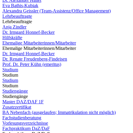
Dr. Alexander Hallet
Eva Bathis-Kubiak
Alexandra Geissler (Team-Assistenz/Office Management)
Lehrbeauftragte
Lehrbeauftragte
Anja Zindler
Dr. Irmgard Honnef-Becker
Hilfskräfte
Ehemalige Mitarbeiterinnen/Mitarbeiter
Ehemalige Mitarbeiterinnen/Mitarbeiter
Dr. Irmgard Honnef-Becker
Dr. Renate Freudenberg-Findeisen
Prof. Dr. Peter Kühn (emeritus)
Studium
Studium
Studium
Studium
Studiengänge
Studiengänge
Master DAZ/DAF 1F
Zusatzzertifikat
BA Nebenfach (ausgelaufen; Immatrikulation nicht möglich)
Fachstudienberatung
Vorlesungsverzeichnisse
Fachpraktikum DaZ/DaF