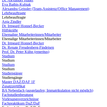
Dr. Alexander Hallet
Eva Bathis-Kubiak
Alexandra Geissler (Team-Assistenz/Office Management)
Lehrbeauftragte
Lehrbeauftragte
Anja Zindler
Dr. Irmgard Honnef-Becker
Hilfskräfte
Ehemalige Mitarbeiterinnen/Mitarbeiter
Ehemalige Mitarbeiterinnen/Mitarbeiter
Dr. Irmgard Honnef-Becker
Dr. Renate Freudenberg-Findeisen
Prof. Dr. Peter Kühn (emeritus)
Studium
Studium
Studium
Studium
Studiengänge
Studiengänge
Master DAZ/DAF 1F
Zusatzzertifikat
BA Nebenfach (ausgelaufen; Immatrikulation nicht möglich)
Fachstudienberatung
Vorlesungsverzeichnisse
Fachpraktikum DaZ/DaF