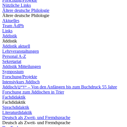
Forschung/Projekte
Nützliche Links
Ältere deutsche Philologie
Ältere deutsche Philologie
Aktuelles
Team ÄdPh
Links
Jiddistik
Jiddistik
Jiddistik aktuell
Lehrveranstaltungen
Personal A-Z
Sekretariat
Jiddistik Mitteilungen
Symposium
Forschung/Projekte
Intensivkurs Jiddisch
Jiddisch/ייִדיש – Von den Anfängen bis zum Buchdruck 55 Jahre
Forschung zum Jiddischen in Trier
Fachdidaktik
Fachdidaktik
Sprachdidaktik
Literaturdidaktik
Deutsch als Zweit- und Fremdsprache
Deutsch als Zweit- und Fremdsprache