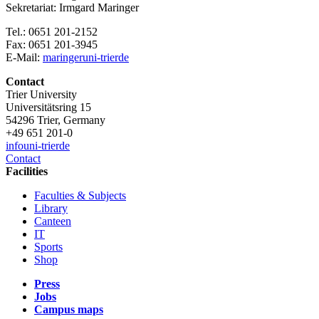
Sekretariat: Irmgard Maringer
Tel.: 0651 201-2152
Fax: 0651 201-3945
E-Mail:
maringer
uni-trier
de
Contact
Trier University
Universitätsring 15
54296 Trier, Germany
+49 651 201-0
info
uni-trier
de
Contact
Facilities
Faculties & Subjects
Library
Canteen
IT
Sports
Shop
Press
Jobs
Campus maps