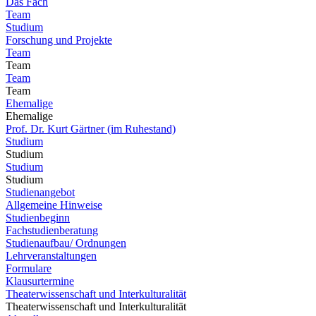
Das Fach
Team
Studium
Forschung und Projekte
Team
Team
Team
Team
Ehemalige
Ehemalige
Prof. Dr. Kurt Gärtner (im Ruhestand)
Studium
Studium
Studium
Studium
Studienangebot
Allgemeine Hinweise
Studienbeginn
Fachstudienberatung
Studienaufbau/ Ordnungen
Lehrveranstaltungen
Formulare
Klausurtermine
Theaterwissenschaft und Interkulturalität
Theaterwissenschaft und Interkulturalität