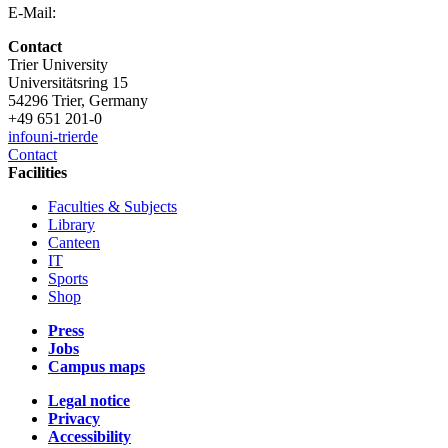
E-Mail:
Contact
Trier University
Universitätsring 15
54296 Trier, Germany
+49 651 201-0
info
uni-trier
de
Contact
Facilities
Faculties & Subjects
Library
Canteen
IT
Sports
Shop
Press
Jobs
Campus maps
Legal notice
Privacy
Accessibility