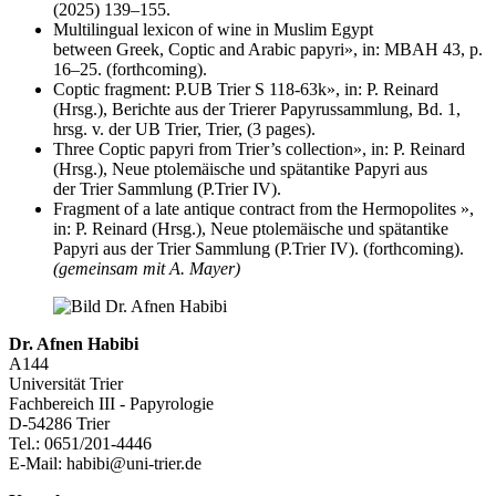
(2025) 139–155.
Multilingual lexicon of wine in Muslim Egypt
between Greek, Coptic and Arabic papyri», in: MBAH 43, p.
16–25. (forthcoming).
Coptic fragment: P.UB Trier S 118-63k», in: P. Reinard
(Hrsg.), Berichte aus der Trierer Papyrussammlung, Bd. 1,
hrsg. v. der UB Trier, Trier, (3 pages).
Three Coptic papyri from Trier’s collection», in: P. Reinard
(Hrsg.), Neue ptolemäische und spätantike Papyri aus
der Trier Sammlung (P.Trier IV).
Fragment of a late antique contract from the Hermopolites »,
in: P. Reinard (Hrsg.), Neue ptolemäische und spätantike
Papyri aus der Trier Sammlung (P.Trier IV). (forthcoming).
(gemeinsam mit A. Mayer)
Dr. Afnen Habibi
A144
Universität Trier
Fachbereich III - Papyrologie
D-54286 Trier
Tel.: 0651/201-4446
E-Mail: habibi@uni-trier.de