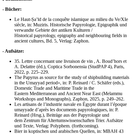
- Bücher:
Le Haut-Ṣaʽīd de la conquête islamique au milieu du Ve/XIe
siècle, in: Muziris. Historische Papyrologie, Epigraphik und
verwandte Gebiete der antiken Kulturen /
Historical papyrology, epigraphy and neighbouring fields in
ancient cultures, Bd. 5, Verlag: Zaphon.
- Aufsätze:
35. Lettre concernant une livraison de vin , A. Boud’hors et
A. Delattre (éd.), Coptica Sorbonensia (StudPAP 4), Paris,
2022, p. 225–229.
The Papyrus as source for the study of shipbuilding materials
in the Umayyad period», in: P. Reinard / C. Schäfer (eds.),
Domestic Trade and Maritime Trade in the
Eastern Mediterranean and Ancient Near East (Melammu
Workshops and Monographs), Zaphon, 2025, p. 249–262.
Les artisans de l’industrie navale en Égypte durant l’époque
umayyade d’après les documents papyrologiques, in: P.
Reinard (Hrsg.), Beiträge aus der Papyrologie und
dem Zentrum für Altertumswissenschaften Trier. Aufsätze
und Texte, Verlag: Polyphem. (forthcoming).
Bier in koptischen und arabischen Quellen, in: MBAH 43