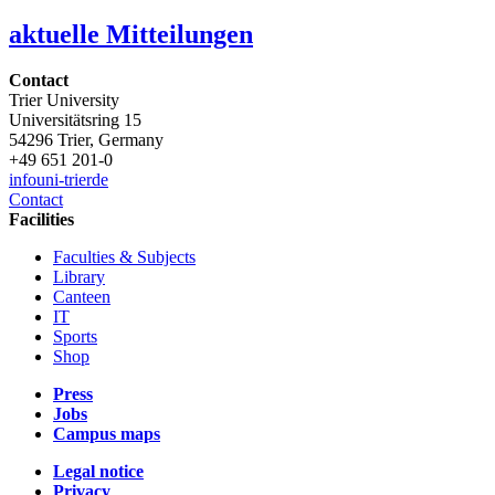
aktuelle Mitteilungen
Contact
Trier University
Universitätsring 15
54296 Trier, Germany
+49 651 201-0
info
uni-trier
de
Contact
Facilities
Faculties & Subjects
Library
Canteen
IT
Sports
Shop
Press
Jobs
Campus maps
Legal notice
Privacy