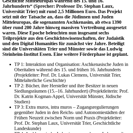
Geschichte Mitteleuropas während des 15. und 16.
Jahrhunderts“ (Sprecher: Professor Dr. Stephan Laux,
Universität Trier) mit rund 2,5 Millionen Euro. Das Projekt
setzt mit der Tatsache an, dass die Jüdinnen und Juden
Mitteleuropas, die sogenannten Aschkenasim, ab etwa 1390
über rund 200 Jahre hinweg massiven Vertreibung ausgesetzt
waren. Diese Epoche beleuchten nun insgesamt sechs
Teilprojekte aus den Geschichtswissenschaften, der Judaistik
und den Digital Humanities für zunächst vier Jahre. Beteiligt
sind die Universitäten Trier und Münster sowie das Ludwig
Steinheim-Institut Essen. Eine weitere Förderphase ist geplant.
TP 1: Interaktion und Organisation: Aschkenasische Juden in
Oberitalien während des 15. und frühen 16. Jahrhunderts
(Projektleiter: Prof. Dr. Lukas Clemens, Universität Trier,
Mittelalterliche Geschichte)
TP 2: Bücher, ihre Hersteller und ihre Besitzer in neuen
Siedlungsräumen (15.–16. Jahrhundert) (Projektleiterin: Prof.
Dr. Katrin Kogman-Appel, Universität Münster, Jüdische
Studien)
TP 3: Extra muros, intra muros – Zugangsregulierungen
gegenüber Juden in den Reichs- und Autonomiestädten der
Frühen Neuzeit zwischen Norm und Praxis (Projektleiter:
Prof. Dr. Stephan Laux, Universität Trier, Geschichtliche
Landeskunde)