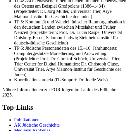
TP 4: Aschkenasische Juden in neuen urbanen Lebenswelten
des Ostens am Beispiel Großpolens (1386–1434)
(Projektleiter: Dr. Jörg Müller, Universität Trier, Arye
Maimon-Institut für Geschichte der Juden)
TP 5: Kontinuität und Wandel jüdischer Raumorganisation in
den deutschen Landen zwischen Mittelalter und Früher
Neuzeit (Projektleiterin: Prof. Dr. Lucia Raspe, Universität
Duisburg-Essen, Salomon Ludwig Steinheim-Institut für
deutsch-jüdische Geschichte)
TP 6: Jüdische Personendaten des 15.–16. Jahrhunderts:
Computergestützte Modellierung und Auswertung
(Projektleiter: Prof. Dr. Christof Schöch, Universität Trier,
Trier Center for Digital Humanities; Dr. Christoph Cluse,
Universität Trier, Arye Maimon-Institut für Geschichte der
Juden)
Koordinationsprojekt (IT-Support: Dr. Joëlle Weis)
Nähere Informationen zur FOR folgen im Laufe des Frühjahrs
2025.
Top-Links
Publikationen
AK Jüdische Geschichte
Medieval Ashkenaz