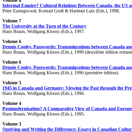
Volume 8
Informal Empire? Cultural Relations Between Canada, the US 
Peter Easingwood, Konrad Groß & Hartmut Lutz (Eds.), 1998.
Volume 7
The University at the Turn of the Century
Hans Braun, Wolfgang Klooss (Eds.), 1997.
Volume 6
Dennis Cooley. Passwords: Transmigrations between Canada a
Hans Braun, Wolfgang Klooss (Eds.), 1999 (deuxième édition remani
Volume 6
Dennis Cooley. Passwords: Transmigrations between Canada a
Hans Braun, Wolfgang Klooss (Eds.), 1996 (première édition).
Volume 5
1945 in Canada and Germany: Viewing the Past through the Pre
Hans Braun, Wolfgang Klooss (Eds.), 1996.
Volume 4
Postmodernization? A Comparative View of Canada and Europe
Hans Braun, Wolfgang Klooss (Eds.), 1995.
Volume 3
Studying and Writing the Difference: Essays in Canadian Culture