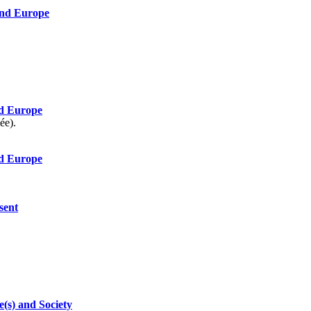
and Europe
nd Europe
ée).
nd Europe
sent
(s) and Society