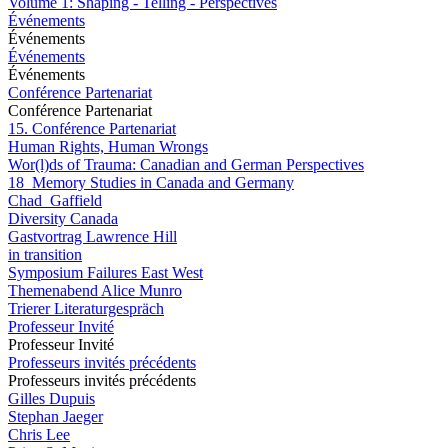
Volume 1: Shaping - Telling - Perspectives
Événements
Événements
Événements
Événements
Conférence Partenariat
Conférence Partenariat
15. Conférence Partenariat
Human Rights, Human Wrongs
Wor(l)ds of Trauma: Canadian and German Perspectives
18_Memory Studies in Canada and Germany
Chad_Gaffield
Diversity Canada
Gastvortrag Lawrence Hill
in transition
Symposium Failures East West
Themenabend Alice Munro
Trierer Literaturgespräch
Professeur Invité
Professeur Invité
Professeurs invités précédents
Professeurs invités précédents
Gilles Dupuis
Stephan Jaeger
Chris Lee