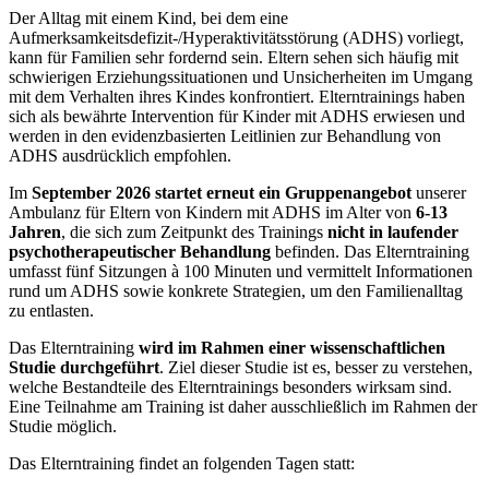
Der Alltag mit einem Kind, bei dem eine
Aufmerksamkeitsdefizit-/Hyperaktivitätsstörung (ADHS) vorliegt,
kann für Familien sehr fordernd sein. Eltern sehen sich häufig mit
schwierigen Erziehungssituationen und Unsicherheiten im Umgang
mit dem Verhalten ihres Kindes konfrontiert. Elterntrainings haben
sich als bewährte Intervention für Kinder mit ADHS erwiesen und
werden in den evidenzbasierten Leitlinien zur Behandlung von
ADHS ausdrücklich empfohlen.
Im
September 2026 startet erneut ein Gruppenangebot
unserer
Ambulanz für Eltern von Kindern mit ADHS im Alter von
6-13
Jahren
, die sich zum Zeitpunkt des Trainings
nicht in laufender
psychotherapeutischer Behandlung
befinden. Das Elterntraining
umfasst fünf Sitzungen à 100 Minuten und vermittelt Informationen
rund um ADHS sowie konkrete Strategien, um den Familienalltag
zu entlasten.
Das Elterntraining
wird im Rahmen einer wissenschaftlichen
Studie durchgeführt
. Ziel dieser Studie ist es, besser zu verstehen,
welche Bestandteile des Elterntrainings besonders wirksam sind.
Eine Teilnahme am Training ist daher ausschließlich im Rahmen der
Studie möglich.
Das Elterntraining findet an folgenden Tagen statt: