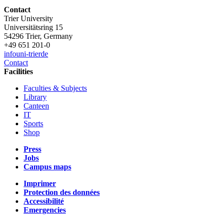
Contact
Trier University
Universitätsring 15
54296 Trier, Germany
+49 651 201-0
info
uni-trier
de
Contact
Facilities
Faculties & Subjects
Library
Canteen
IT
Sports
Shop
Press
Jobs
Campus maps
Imprimer
Protection des données
Accessibilité
Emergencies