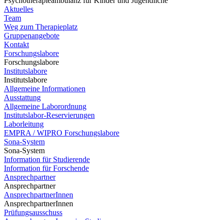
Psychotherapieambulanz für Kinder und Jugendliche
Aktuelles
Team
Weg zum Therapieplatz
Gruppenangebote
Kontakt
Forschungslabore
Forschungslabore
Institutslabore
Institutslabore
Allgemeine Informationen
Ausstattung
Allgemeine Laborordnung
Institutslabor-Reservierungen
Laborleitung
EMPRA / WIPRO Forschungslabore
Sona-System
Sona-System
Information für Studierende
Information für Forschende
Ansprechpartner
Ansprechpartner
AnsprechpartnerInnen
AnsprechpartnerInnen
Prüfungsausschuss