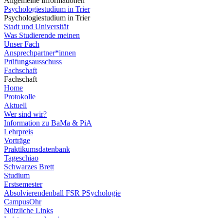
Allgemeine Informationen
Psychologiestudium in Trier
Psychologiestudium in Trier
Stadt und Universität
Was Studierende meinen
Unser Fach
Ansprechpartner*innen
Prüfungsausschuss
Fachschaft
Fachschaft
Home
Protokolle
Aktuell
Wer sind wir?
Information zu BaMa & PiA
Lehrpreis
Vorträge
Praktikumsdatenbank
Tageschiao
Schwarzes Brett
Studium
Erstsemester
Absolvierendenball FSR PSychologie
CampusOhr
Nützliche Links