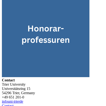
Contact
Trier University
Universitätsring 15
54296 Trier, Germany
+49 651 201-0
info
uni-trier
de
Contact