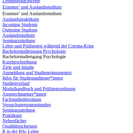
Leistungsnachweise
Erasmus⁺ und Auslandsstudium
Erasmus⁺ und Auslandsstudium
Auslandspraktikum
Incoming Students
Outgoing Students
Auslandsstudium
Seminarzuteilung
Lehre und Prüfungen während der Corona-Krise
Bachelorstudiengang Psychologie
Bachelorstudiengang Psychologie
Kurzbeschreibung
Ziele und Inhalte
Anmeldung und Studieneignungstest
Infos für Studienanfänger*innen
Studienverlauf
Modulhandbuch und Prüfungsordnung
Ansprechpartner*innen
Fachstudienberatung
Versuchspersonenstunden
Seminarzuteilung
Praktikum
Nebenfächer
Qualitätssicherung
R in der BSc Lehre