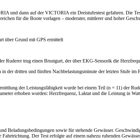
SORIA und dann auf der VICTORIA ein Dreistufentest gefahren. Die Test
eichen für die Boote vorlagen – moderater, mittlerer und hoher Gesch
t über Grund mit GPS ermittelt
eder Ruderer trug einen Brustgurt, der über EKG-Sensorik die Herzfrequ
ch in der dritten und fünften Nachbelastungsminute der letzten Stufe i
 Ermittlung der Leistungsfähigkeit wurde bei einem Teil (n = 11) der Rud
ameter erhoben wurden: Herzfrequenz, Laktat und die Leistung in Watt
- und Beladungsbedingungen sowie für stehende Gewässer. Geschwindigke
e Fahrtrichtung. Der Test erfolgte auf einem nahezu ruhenden Gewässe