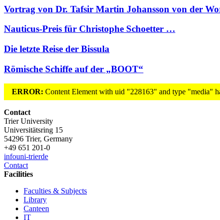
Vortrag von Dr. Tafsir Martin Johansson von der W
Nauticus-Preis für Christophe Schoetter …
Die letzte Reise der Bissula
Römische Schiffe auf der „BOOT“
ERROR:
Content Element with uid "228163" and type "media" has
Contact
Trier University
Universitätsring 15
54296 Trier, Germany
+49 651 201-0
info
uni-trier
de
Contact
Facilities
Faculties & Subjects
Library
Canteen
IT