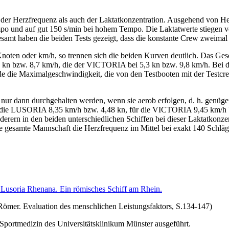
 der Herzfrequenz als auch der Laktatkonzentration. Ausgehend von He
mpo und auf gut 150 s/min bei hohem Tempo. Die Laktatwerte stiegen 
mt haben die beiden Tests gezeigt, dass die konstante Crew zweimal v
 Knoten oder km/h, so trennen sich die beiden Kurven deutlich. Das G
 bzw. 8,7 km/h, die der VICTORIA bei 5,3 kn bzw. 9,8 km/h. Bei d
de die Maximalgeschwindigkeit, die von den Testbooten mit der Testcrew
 nur dann durchgehalten werden, wenn sie aerob erfolgen, d. h. genüg
für die LUSORIA 8,35 km/h bzw. 4,48 kn, für die VICTORIA 9,45 km/h b
rern in den beiden unterschiedlichen Schiffen bei dieser Laktatkonze
ie gesamte Mannschaft die Herzfrequenz im Mittel bei exakt 140 Schlä
Lusoria Rhenana. Ein römisches Schiff am Rhein.
Römer. Evaluation des menschlichen Leistungsfaktors, S.134-147)
r Sportmedizin des Universitätsklinikum Münster ausgeführt.