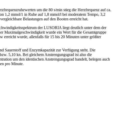
rzfrequenzruhewerten um die 80 s/min stieg die Herzfrequenz auf ca.
von 1,2 mmol/1 in Ruhe auf 1,8 mmol/l bei moderatem Tempo, 3,2
ergleichbare Belastungen auf den Booten erreicht hat.
eschwindigkeitsspektrum der LUSORIA liegt deutlich unter dem der
er Maximalgeschwindigkeit wurde ein Wert für die Gesamtgruppe
 erreicht wurde, allenfalls für 15 bis 20 Minuten unter größter
end Sauerstoff und Enzymkapazität zur Verfügung steht. Die
zw. 5,10 kn. Bei gleichem Anstrengungsgrad ist also die
ntration um den identischen Anstrengungsgrad handelt, belegen auch
gen pro Minute.