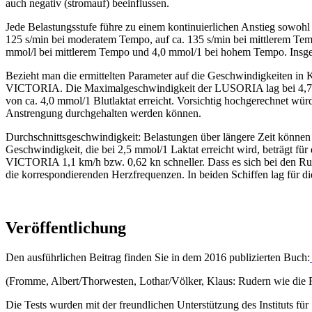
auch negativ (stromauf) beeinflussen.
Jede Belastungsstufe führe zu einem kontinuierlichen Anstieg sowohl
125 s/min bei moderatem Tempo, auf ca. 135 s/min bei mittlerem Te
mmol/l bei mittlerem Tempo und 4,0 mmol/1 bei hohem Tempo. Insgesa
Bezieht man die ermittelten Parameter auf die Geschwindigkeiten in
VICTORIA. Die Maximalgeschwindigkeit der LUSORIA lag bei 4,7 kn
von ca. 4,0 mmol/1 Blutlaktat erreicht. Vorsichtig hochgerechnet wür
Anstrengung durchgehalten werden können.
Durchschnittsgeschwindigkeit: Belastungen über längere Zeit können
Geschwindigkeit, die bei 2,5 mmol/1 Laktat erreicht wird, beträgt 
VICTORIA 1,1 km/h bzw. 0,62 kn schneller. Dass es sich bei den Rude
die korrespondierenden Herzfrequenzen. In beiden Schiffen lag für d
Veröffentlichung
Den ausführlichen Beitrag finden Sie in dem 2016 publizierten Buch:
(Fromme, Albert/Thorwesten, Lothar/Völker, Klaus: Rudern wie die 
Die Tests wurden mit der freundlichen Unterstützung des Instituts fü