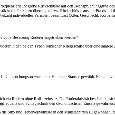
requenz erlaubt grobe Rückschlüsse auf den Beanspruchungsgrad des H
tik in die Praxis zu übertragen bzw. Rückschlüsse aus der Praxis auf d
ielzahl individueller Variablen beeinflusst (Alter, Geschlecht, Körperm
e volle Besatzung Ruderer angetrieben werden?
erer in den beiden Typen römischer Kriegsschiffe über eine längere Ze
Als Untersuchungsort wurde der Halterner Stausee gewählt. Für eine v
lich ein Rudern ohne Rollsitzeinsatz. Die Ruderaktivität beschränke s
gfrequenz und Schlagtechnik den ökonomischsten Einsatz gewährleist
an die Sitz- und Hebelverhältnisse in den Militärschiffen zu gewöhne