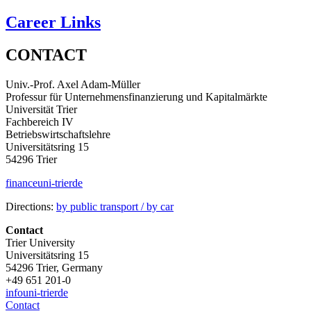
Career Links
CONTACT
Univ.-Prof. Axel Adam-Müller
Professur für Unternehmensfinanzierung und Kapitalmärkte
Universität Trier
Fachbereich IV
Betriebswirtschaftslehre
Universitätsring 15
54296 Trier
finance
uni-trier
de
Directions:
by public transport / by car
Contact
Trier University
Universitätsring 15
54296 Trier, Germany
+49 651 201-0
info
uni-trier
de
Contact