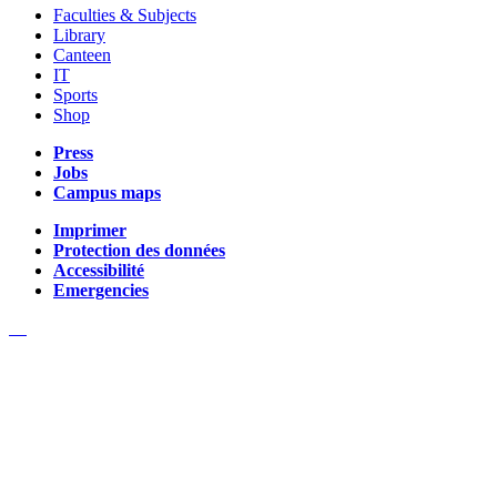
Faculties & Subjects
Library
Canteen
IT
Sports
Shop
Press
Jobs
Campus maps
Imprimer
Protection des données
Accessibilité
Emergencies