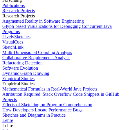
Forschung
Publications
Research Projects
Research Projects
Augmented Reality in Software Engineering
Glyph-based Visualizations for Debugging Concurrent Java
Programs
LivelySketches
VisualCues
SketchLink
Multi-Dimensional Coupling Analysis
Collaborative Requirements Analysis
Refactoring Detection
Software Evolution
Dynamic Graph Drawing
Empirical Studies
Empirical Studies
Mathematical Formulas in Real-World Java Projects
Attribution Required: Stack Overflow Code Snippets in GitHub
Projects
Effects of Sketching on Program Comprehension
How Developers Locate Performance Bugs
Sketches and Diagrams in Practice
Lehre
Lehre