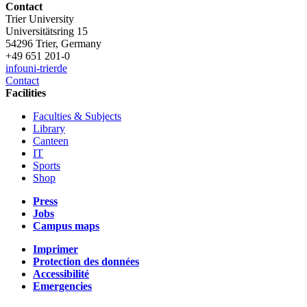
Contact
Trier University
Universitätsring 15
54296 Trier, Germany
+49 651 201-0
info
uni-trier
de
Contact
Facilities
Faculties & Subjects
Library
Canteen
IT
Sports
Shop
Press
Jobs
Campus maps
Imprimer
Protection des données
Accessibilité
Emergencies