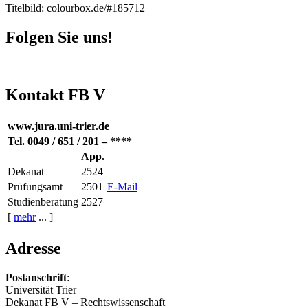
Titelbild: colourbox.de/#185712
Folgen Sie uns!
Kontakt FB V
www.jura.uni-trier.de
Tel. 0049 / 651 / 201 – ****
App.
Dekanat
2524
Prüfungsamt
2501
E-Mail
Studienberatung
2527
[
mehr
... ]
Adresse
Postanschrift
:
Universität Trier
Dekanat FB V – Rechtswissenschaft