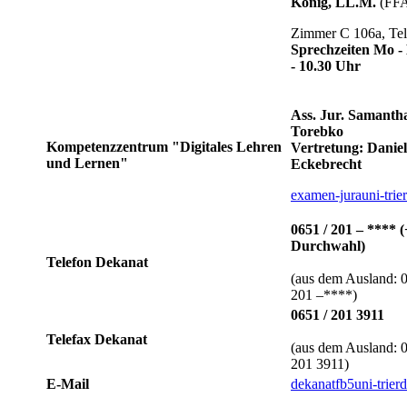
König, LL.M.
(FFA
Zimmer C 106a, Tel
Sprechzeiten Mo -
- 10.30 Uhr
Ass. Jur. Samanth
Torebko
Kompetenzzentrum "Digitales Lehren
Vertretung: Daniel
und Lernen"
Eckebrecht
examen-jura
uni-trier
0651 / 201 – **** (
Durchwahl)
Telefon Dekanat
(aus dem Ausland: 
201 –****)
0651 / 201 3911
Telefax Dekanat
(aus dem Ausland: 
201 3911)
E-Mail
dekanatfb5
uni-trier
d