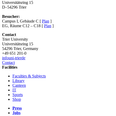
Universitätsring 15
D–54296 Trier
Besucher:
Campus I, Gebäude C [
Plan
]
EG, Räume C12 – C18 [
Plan
]
Contact
Trier University
Universitätsring 15
54296 Trier, Germany
+49 651 201-0
info
uni-trier
de
Contact
Facilities
Faculties & Subjects
Library
Canteen
IT
Sports
Shop
Press
Jobs