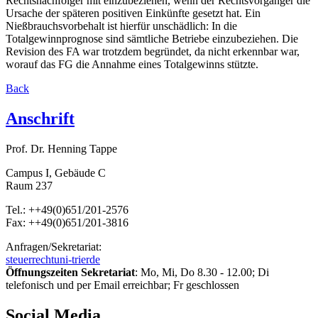
Rechtsnachfolger mit einzubeziehen, wenn der Rechtsvorgänger die
Ursache der späteren positiven Einkünfte gesetzt hat. Ein
Nießbrauchsvorbehalt ist hierfür unschädlich: In die
Totalgewinnprognose sind sämtliche Betriebe einzubeziehen. Die
Revision des FA war trotzdem begründet, da nicht erkennbar war,
worauf das FG die Annahme eines Totalgewinns stützte.
Back
Anschrift
Prof. Dr. Henning Tappe
Campus I, Gebäude C
Raum 237
Tel.: ++49(0)651/201-2576
Fax: ++49(0)651/201-3816
Anfragen/Sekretariat:
steuerrecht
uni-trier
de
Öffnungszeiten Sekretariat
: Mo, Mi, Do 8.30 - 12.00; Di
telefonisch und per Email erreichbar; Fr geschlossen
Social Media