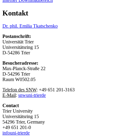
Interner Downloadbereich
Kontakt
Dr. phil. Emilia Tkatschenko
Postanschrift:
Universität Trier
Universitätsring 15
D-54286 Trier
Besucheradresse:
Max-Planck-Straße 22
D-54296 Trier
Raum W0502.05
Telefon des SNW
: +49 651 201-3163
E-Mail
:
snw
uni-trier
de
Contact
Trier University
Universitätsring 15
54296 Trier, Germany
+49 651 201-0
info
uni-trier
de