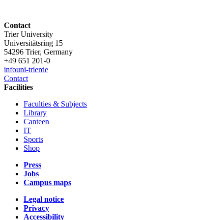
Contact
Trier University
Universitätsring 15
54296 Trier, Germany
+49 651 201-0
info
uni-trier
de
Contact
Facilities
Faculties & Subjects
Library
Canteen
IT
Sports
Shop
Press
Jobs
Campus maps
Legal notice
Privacy
Accessibility