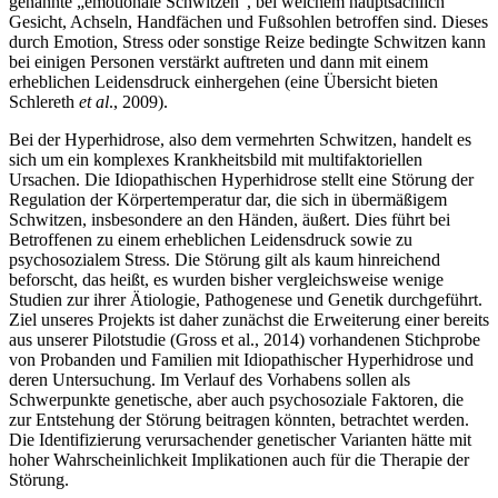
genannte „emotionale Schwitzen“, bei welchem hauptsächlich
Gesicht, Achseln, Handfächen und Fußsohlen betroffen sind. Dieses
durch Emotion, Stress oder sonstige Reize bedingte Schwitzen kann
bei einigen Personen verstärkt auftreten und dann mit einem
erheblichen Leidensdruck einhergehen (eine Übersicht bieten
Schlereth
et al
., 2009).
Bei der Hyperhidrose, also dem vermehrten Schwitzen, handelt es
sich um ein komplexes Krankheitsbild mit multifaktoriellen
Ursachen. Die Idiopathischen Hyperhidrose stellt eine Störung der
Regulation der Körpertemperatur dar, die sich in übermäßigem
Schwitzen, insbesondere an den Händen, äußert. Dies führt bei
Betroffenen zu einem erheblichen Leidensdruck sowie zu
psychosozialem Stress. Die Störung gilt als kaum hinreichend
beforscht, das heißt, es wurden bisher vergleichsweise wenige
Studien zur ihrer Ätiologie, Pathogenese und Genetik durchgeführt.
Ziel unseres Projekts ist daher zunächst die Erweiterung einer bereits
aus unserer Pilotstudie (Gross et al., 2014) vorhandenen Stichprobe
von Probanden und Familien mit Idiopathischer Hyperhidrose und
deren Untersuchung. Im Verlauf des Vorhabens sollen als
Schwerpunkte genetische, aber auch psychosoziale Faktoren, die
zur Entstehung der Störung beitragen könnten, betrachtet werden.
Die Identifizierung verursachender genetischer Varianten hätte mit
hoher Wahrscheinlichkeit Implikationen auch für die Therapie der
Störung.