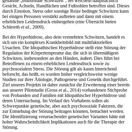
genannte „emotionale Schwitzen“, bei welchem hauptsächlich
Gesicht, Achseln, Handfächen und Fußsohlen betroffen sind. Dieses
durch Emotion, Stress oder sonstige Reize bedingte Schwitzen kann
bei einigen Personen verstärkt auftreten und dann mit einem
erheblichen Leidensdruck einhergehen (eine Übersicht bieten
Schlereth
et al
., 2009).
Bei der Hyperhidrose, also dem vermehrten Schwitzen, handelt es
sich um ein komplexes Krankheitsbild mit multifaktoriellen
Ursachen. Die Idiopathischen Hyperhidrose stellt eine Störung der
Regulation der Körpertemperatur dar, die sich in übermäßigem
Schwitzen, insbesondere an den Händen, äußert. Dies führt bei
Betroffenen zu einem erheblichen Leidensdruck sowie zu
psychosozialem Stress. Die Störung gilt als kaum hinreichend
beforscht, das heißt, es wurden bisher vergleichsweise wenige
Studien zur ihrer Ätiologie, Pathogenese und Genetik durchgeführt.
Ziel unseres Projekts ist daher zunächst die Erweiterung einer bereits
aus unserer Pilotstudie (Gross et al., 2014) vorhandenen Stichprobe
von Probanden und Familien mit Idiopathischer Hyperhidrose und
deren Untersuchung. Im Verlauf des Vorhabens sollen als
Schwerpunkte genetische, aber auch psychosoziale Faktoren, die
zur Entstehung der Störung beitragen könnten, betrachtet werden.
Die Identifizierung verursachender genetischer Varianten hätte mit
hoher Wahrscheinlichkeit Implikationen auch für die Therapie der
Störung.