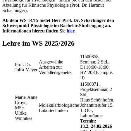
Abteilung für Klinische Physiologie (Prof. Dr. Hartmut
Schächinger).
Ab dem WS 14/15 bietet Herr Prof. Dr. Schächinger den
Schwerpunkt Physiologie im Bachelor-Studiengang an.
Informationen hierzu finden Sie
hier.
Lehre im WS 2025/2026
11500858,
Ausgewählte
Seminar, 2 Std.,
Prof. Dr.
Arbeiten zur
Di 16:00-18:00,
Jobst Meyer
Verhaltensgenetik
HZ 203 (Campus
II)
11500871,
Projektseminar, 2
Std.,
Marie-Anne
Haus Schönhofen,
Croye,
Molekularbiologische
Johanniterufer 15,
MSc.
Labortechniken
1. OG,
Ulrike
Laborräume
Winnikes
Termin:
18.2.-24.02.2026