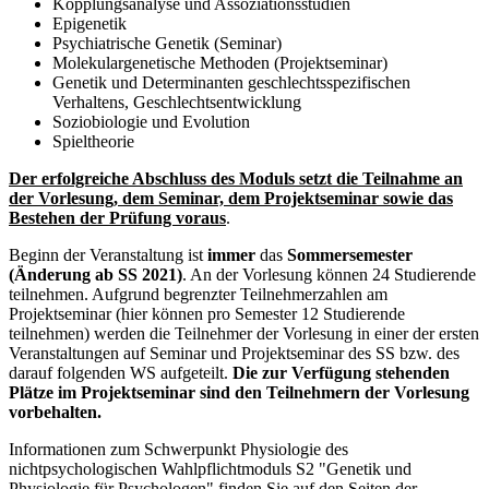
Kopplungsanalyse und Assoziationsstudien
Epigenetik
Psychiatrische Genetik (Seminar)
Molekulargenetische Methoden (Projektseminar)
Genetik und Determinanten geschlechtsspezifischen
Verhaltens, Geschlechtsentwicklung
Soziobiologie und Evolution
Spieltheorie
Der erfolgreiche Abschluss des Moduls setzt die Teilnahme an
der Vorlesung, dem Seminar, dem Projektseminar sowie das
Bestehen der Prüfung voraus
.
Beginn der Veranstaltung ist
immer
das
Sommersemester
(Änderung ab SS 2021)
. An der Vorlesung können 24 Studierende
teilnehmen. Aufgrund begrenzter Teilnehmerzahlen am
Projektseminar (hier können pro Semester 12 Studierende
teilnehmen) werden die Teilnehmer der Vorlesung in einer der ersten
Veranstaltungen auf Seminar und Projektseminar des SS bzw. des
darauf folgenden WS aufgeteilt.
Die zur Verfügung stehenden
Plätze im Projektseminar sind den Teilnehmern der Vorlesung
vorbehalten.
Informationen zum Schwerpunkt Physiologie des
nichtpsychologischen Wahlpflichtmoduls S2 "Genetik und
Physiologie für Psychologen" finden Sie auf den Seiten der