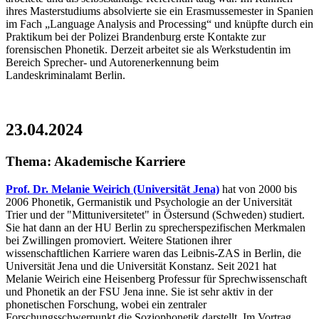
ihres Masterstudiums absolvierte sie ein Erasmussemester in Spanien
im Fach „Language Analysis and Processing“ und knüpfte durch ein
Praktikum bei der Polizei Brandenburg erste Kontakte zur
forensischen Phonetik. Derzeit arbeitet sie als Werkstudentin im
Bereich Sprecher- und Autorenerkennung beim
Landeskriminalamt Berlin.
23.04.2024
Thema: Akademische Karriere
Prof. Dr. Melanie Weirich (Universität Jena)
hat von 2000 bis
2006 Phonetik, Germanistik und Psychologie an der Universität
Trier und der "Mittuniversitetet" in Östersund (Schweden) studiert.
Sie hat dann an der HU Berlin zu sprecherspezifischen Merkmalen
bei Zwillingen promoviert. Weitere Stationen ihrer
wissenschaftlichen Karriere waren das Leibnis-ZAS in Berlin, die
Universität Jena und die Universität Konstanz. Seit 2021 hat
Melanie Weirich eine Heisenberg Professur für Sprechwissenschaft
und Phonetik an der FSU Jena inne. Sie ist sehr aktiv in der
phonetischen Forschung, wobei ein zentraler
Forschungsschwerpunkt die Soziophonetik darstellt. Im Vortrag