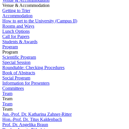
Venue & Accommodation
Venue & Accommodation
Getting to Trier
Accommodation
How to get to the University (Campus II)
Rooms and Ways
Lunch Options
Call for Papers
Students & Awards
Program
Program
Scientific Program
Special Session
Roundtable: Checking Procedures
Book of Abstracts
Social Program
Information for Presenters
Committees
Team
Team
Team
Team
Jun.-Prof. Dr. Katharina Zahner-Ritter
Hon.-Prof. Dr. Titus Kaldenbach
Prof. Dr. Angelika Braun