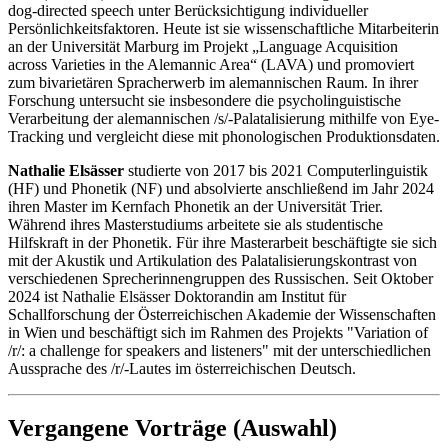
dog-directed speech unter Berücksichtigung individueller
Persönlichkeitsfaktoren. Heute ist sie wissenschaftliche Mitarbeiterin
an der Universität Marburg im Projekt „Language Acquisition
across Varieties in the Alemannic Area“ (LAVA) und promoviert
zum bivarietären Spracherwerb im alemannischen Raum. In ihrer
Forschung untersucht sie insbesondere die psycholinguistische
Verarbeitung der alemannischen /s/-Palatalisierung mithilfe von Eye-
Tracking und vergleicht diese mit phonologischen Produktionsdaten.
Nathalie Elsässer
studierte von 2017 bis 2021 Computerlinguistik
(HF) und Phonetik (NF) und absolvierte anschließend im Jahr 2024
ihren Master im Kernfach Phonetik an der Universität Trier.
Während ihres Masterstudiums arbeitete sie als studentische
Hilfskraft in der Phonetik. Für ihre Masterarbeit beschäftigte sie sich
mit der Akustik und Artikulation des Palatalisierungskontrast von
verschiedenen Sprecherinnengruppen des Russischen. Seit Oktober
2024 ist Nathalie Elsässer Doktorandin am Institut für
Schallforschung der Österreichischen Akademie der Wissenschaften
in Wien und beschäftigt sich im Rahmen des Projekts "Variation of
/r/: a challenge for speakers and listeners" mit der unterschiedlichen
Aussprache des /r/-Lautes im österreichischen Deutsch.
Vergangene Vorträge (Auswahl)