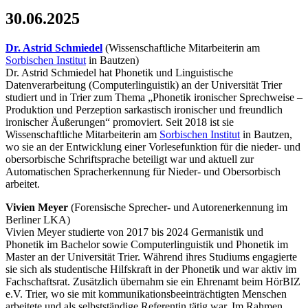
30.06.2025
Dr. Astrid Schmiedel
(Wissenschaftliche Mitarbeiterin am
Sorbischen Institut
in Bautzen)
Dr. Astrid Schmiedel
hat Phonetik und Linguistische
Datenverarbeitung (Computerlinguistik) an der Universität Trier
studiert und in Trier zum Thema „Phonetik ironischer Sprechweise –
Produktion und Perzeption sarkastisch ironischer und freundlich
ironischer Äußerungen“ promoviert. Seit 2018 ist sie
Wissenschaftliche Mitarbeiterin am
Sorbischen Institut
in Bautzen,
wo sie an der Entwicklung einer Vorlesefunktion für die nieder- und
obersorbische Schriftsprache beteiligt war und aktuell zur
Automatischen Spracherkennung für Nieder- und Obersorbisch
arbeitet.
Vivien Meyer
(Forensische Sprecher- und Autorenerkennung im
Berliner LKA)
Vivien Meyer studierte von 2017 bis 2024 Germanistik und
Phonetik im Bachelor sowie Computerlinguistik und Phonetik im
Master an der Universität Trier. Während ihres Studiums engagierte
sie sich als studentische Hilfskraft in der Phonetik und war aktiv im
Fachschaftsrat. Zusätzlich übernahm sie ein Ehrenamt beim HörBIZ
e.V. Trier, wo sie mit kommunikationsbeeinträchtigten Menschen
arbeitete und als selbstständige Referentin tätig war. Im Rahmen