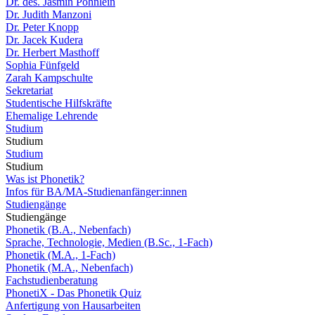
Dr. des. Jasmin Pöhnlein
Dr. Judith Manzoni
Dr. Peter Knopp
Dr. Jacek Kudera
Dr. Herbert Masthoff
Sophia Fünfgeld
Zarah Kampschulte
Sekretariat
Studentische Hilfskräfte
Ehemalige Lehrende
Studium
Studium
Studium
Studium
Was ist Phonetik?
Infos für BA/MA-Studienanfänger:innen
Studiengänge
Studiengänge
Phonetik (B.A., Nebenfach)
Sprache, Technologie, Medien (B.Sc., 1-Fach)
Phonetik (M.A., 1-Fach)
Phonetik (M.A., Nebenfach)
Fachstudienberatung
PhonetiX - Das Phonetik Quiz
Anfertigung von Hausarbeiten