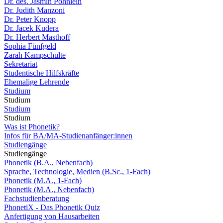
Dr. des. Jasmin Pöhnlein
Dr. Judith Manzoni
Dr. Peter Knopp
Dr. Jacek Kudera
Dr. Herbert Masthoff
Sophia Fünfgeld
Zarah Kampschulte
Sekretariat
Studentische Hilfskräfte
Ehemalige Lehrende
Studium
Studium
Studium
Studium
Was ist Phonetik?
Infos für BA/MA-Studienanfänger:innen
Studiengänge
Studiengänge
Phonetik (B.A., Nebenfach)
Sprache, Technologie, Medien (B.Sc., 1-Fach)
Phonetik (M.A., 1-Fach)
Phonetik (M.A., Nebenfach)
Fachstudienberatung
PhonetiX - Das Phonetik Quiz
Anfertigung von Hausarbeiten