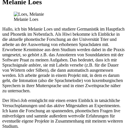
Melanie Loes
Melanie Loes
Hallo, ich bin Melanie Loes und studiere Germanistik im Hauptfach
und Phonetik im Nebenfach. Als Hiwi bekomme ich Einblicke in
die aktuelle phonetische Forschung an der Universität Trier und
arbeite an der Auswertung von erhobenen Sprachdaten mit.
Erworbene Kenntnisse aus dem Studium werden dabei in die Praxis
umgesetzt, so gehört z.B. das Annotieren von Sounddateien mit der
Software Praat zu meinen Aufgaben. Das bedeutet, dass ich mir
Sprachsignale anhöre, sie mit Labeln versehe (z.B. für die Dauer
von Wörtern oder Silben), die dann automatisch ausgemessen
werden. Ich arbeite gerade in einem Projekt mit, in dem es darum
geht, die Intonation (also die Sprachmelodie) von luxemburgischen
Sprechern in ihrer Muttersprache und in einer Zweitsprache näher
zu untersuchen.
Der Hiwi-Job ermöglicht mir einen ersten Einblick in tatsächliche
Versuchsplanungen und das aktive Mitgestalten an Experimenten.
Ich kann die Forschung an spannenden, phonetischen Fragen live
mitverfolgen und sammle außerdem wertvolle Erfahrungen für
eventuelle eigene Projekte in Zusammenhang mit meinem weiteren
Studium.