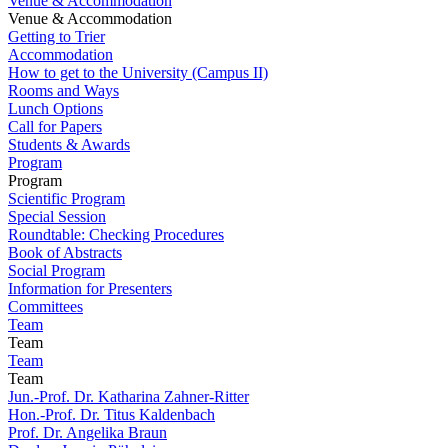
Venue & Accommodation
Venue & Accommodation
Getting to Trier
Accommodation
How to get to the University (Campus II)
Rooms and Ways
Lunch Options
Call for Papers
Students & Awards
Program
Program
Scientific Program
Special Session
Roundtable: Checking Procedures
Book of Abstracts
Social Program
Information for Presenters
Committees
Team
Team
Team
Team
Jun.-Prof. Dr. Katharina Zahner-Ritter
Hon.-Prof. Dr. Titus Kaldenbach
Prof. Dr. Angelika Braun