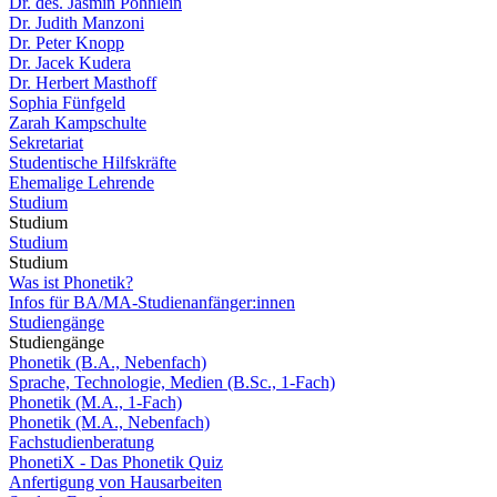
Dr. des. Jasmin Pöhnlein
Dr. Judith Manzoni
Dr. Peter Knopp
Dr. Jacek Kudera
Dr. Herbert Masthoff
Sophia Fünfgeld
Zarah Kampschulte
Sekretariat
Studentische Hilfskräfte
Ehemalige Lehrende
Studium
Studium
Studium
Studium
Was ist Phonetik?
Infos für BA/MA-Studienanfänger:innen
Studiengänge
Studiengänge
Phonetik (B.A., Nebenfach)
Sprache, Technologie, Medien (B.Sc., 1-Fach)
Phonetik (M.A., 1-Fach)
Phonetik (M.A., Nebenfach)
Fachstudienberatung
PhonetiX - Das Phonetik Quiz
Anfertigung von Hausarbeiten