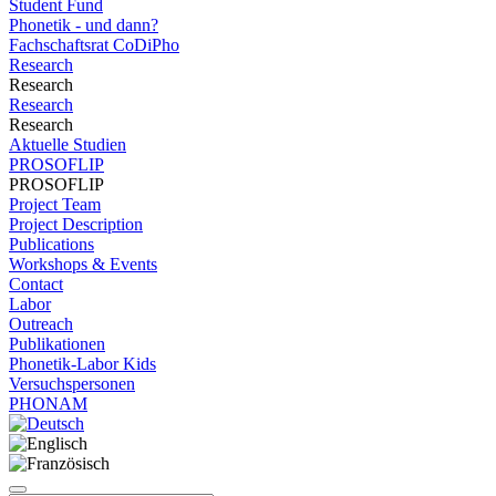
Student Fund
Phonetik - und dann?
Fachschaftsrat CoDiPho
Research
Research
Research
Research
Aktuelle Studien
PROSOFLIP
PROSOFLIP
Project Team
Project Description
Publications
Workshops & Events
Contact
Labor
Outreach
Publikationen
Phonetik-Labor Kids
Versuchspersonen
PHONAM