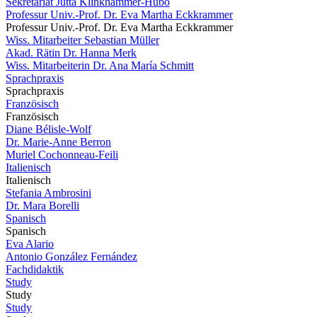
Sekretariat Jutta Klinkhammer-Hubo
Professur Univ.-Prof. Dr. Eva Martha Eckkrammer
Professur Univ.-Prof. Dr. Eva Martha Eckkrammer
Wiss. Mitarbeiter Sebastian Müller
Akad. Rätin Dr. Hanna Merk
Wiss. Mitarbeiterin Dr. Ana María Schmitt
Sprachpraxis
Sprachpraxis
Französisch
Französisch
Diane Bélisle-Wolf
Dr. Marie-Anne Berron
Muriel Cochonneau-Feili
Italienisch
Italienisch
Stefania Ambrosini
Dr. Mara Borelli
Spanisch
Spanisch
Eva Alario
Antonio González Fernández
Fachdidaktik
Study
Study
Study