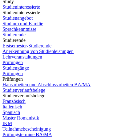
Study
Studieninteressierte
Studieninteressierte
Studienangebot
Studium und Familie
Sprachkenntnisse
Studierende
Studierende
Erstsemester-Studierende
Anerkennung von Studienleistungen
Lehrveranstaltungen
Prüfungen
Studiengänge
Prüfungen
Prüfungen
Hausarbeiten und Abschlussarbeiten BA/MA
Studienverlaufsbelege
Studienverlaufsbelege
Französisch
Italienisch
Spanisch
Master Romanistik
IKM
Teilnahmebescheinigung
Prüfungstermine BA/MA