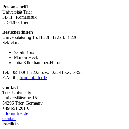
Postanschrift
Universität Trier
FB II - Romanistik
D-54286 Trier
Besucher:innen
Universitätsring 15, B 228, B 223, B 226
Sekretariat:
Sarah Bors
Marion Heck
Jutta Klinkhammer-Hubo
Tel.: 0651/201-2222 bzw. -2224 bzw. -3355
E-Mail:
gfrom
uni-trier
de
Contact
Trier University
Universitätsring 15
54296 Trier, Germany
+49 651 201-0
info
uni-trier
de
Contact
Facilities