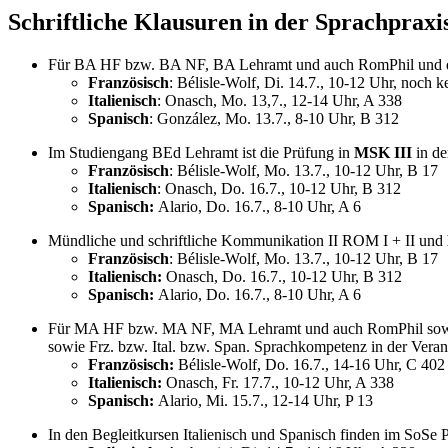
Schriftliche Klausuren in der Sprachpraxi
Für BA HF bzw. BA NF, BA Lehramt und auch RomPhil und de
Französisch
: Bélisle-Wolf, Di. 14.7., 10-12 Uhr, noc
Italienisch
: Onasch, Mo. 13,7., 12-14 Uhr, A 338
Spanisch
: González, Mo. 13.7., 8-10 Uhr, B 312
Im Studiengang BEd Lehramt ist die Prüfung in
MSK III
in de
Französisch
: Bélisle-Wolf, Mo. 13.7., 10-12 Uhr, B 17
Italienisch
: Onasch, Do. 16.7., 10-12 Uhr, B 312
Spanisch:
Alario, Do. 16.7., 8-10 Uhr, A 6
Mündliche und schriftliche Kommunikation II ROM I + II und
Französisch
: Bélisle-Wolf, Mo. 13.7., 10-12 Uhr, B 17
Italienisch:
Onasch, Do. 16.7., 10-12 Uhr, B 312
Spanisch:
Alario, Do. 16.7., 8-10 Uhr, A 6
Für MA HF bzw. MA NF, MA Lehramt und auch RomPhil sowi
sowie Frz. bzw. Ital. bzw. Span. Sprachkompetenz in der Vera
Französisch:
Bélisle-Wolf, Do. 16.7., 14-16 Uhr, C 402
Italienisch:
Onasch, Fr. 17.7., 10-12 Uhr, A 338
Spanisch:
Alario, Mi. 15.7., 12-14 Uhr, P 13
In den Begleitkursen Italienisch und Spanisch finden im SoSe 