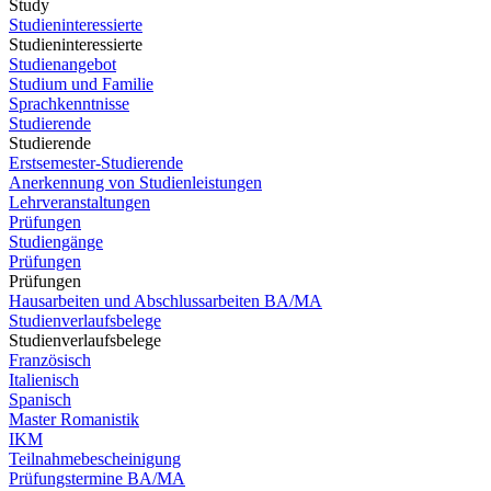
Study
Studieninteressierte
Studieninteressierte
Studienangebot
Studium und Familie
Sprachkenntnisse
Studierende
Studierende
Erstsemester-Studierende
Anerkennung von Studienleistungen
Lehrveranstaltungen
Prüfungen
Studiengänge
Prüfungen
Prüfungen
Hausarbeiten und Abschlussarbeiten BA/MA
Studienverlaufsbelege
Studienverlaufsbelege
Französisch
Italienisch
Spanisch
Master Romanistik
IKM
Teilnahmebescheinigung
Prüfungstermine BA/MA