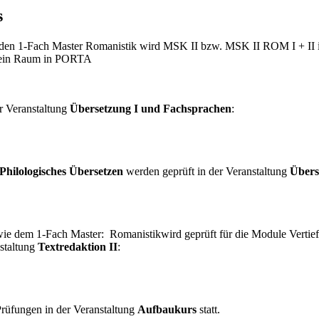
s
n 1-Fach Master Romanistik wird MSK II bzw. MSK II ROM I + II i
h kein Raum in PORTA
r Veranstaltung
Übersetzung I und Fachsprachen
:
Philologisches Übersetzen
werden geprüft in der Veranstaltung
Übers
e dem 1-Fach Master: Romanistik
wird geprüft für die Module Ver
nstaltung
Textredaktion II
:
Prüfungen in der Veranstaltung
Aufbaukurs
statt.