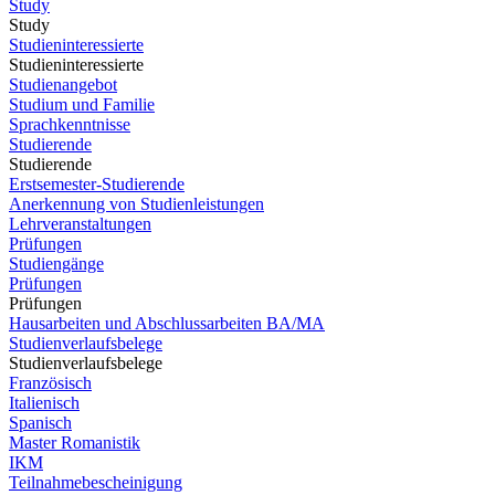
Study
Study
Studieninteressierte
Studieninteressierte
Studienangebot
Studium und Familie
Sprachkenntnisse
Studierende
Studierende
Erstsemester-Studierende
Anerkennung von Studienleistungen
Lehrveranstaltungen
Prüfungen
Studiengänge
Prüfungen
Prüfungen
Hausarbeiten und Abschlussarbeiten BA/MA
Studienverlaufsbelege
Studienverlaufsbelege
Französisch
Italienisch
Spanisch
Master Romanistik
IKM
Teilnahmebescheinigung