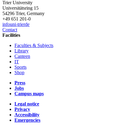
Trier University
Universitätsring 15
54296 Trier, Germany
+49 651 201-0
info
uni-trier
de
Contact
Facilities
Faculties & Subjects
Library
Canteen
IT
Sports
Shop
Press
Jobs
Campus maps
Legal notice
Privacy
Accessibility
Emergencies