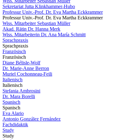
Wiss. Mitarbeiter Sebastian Müller
Sekretariat Jutta Klinkhammer-Hubo
Professur Univ.-Prof. Dr. Eva Martha Eckkrammer
Professur Univ.-Prof. Dr. Eva Martha Eckkrammer
Wiss. Mitarbeiter Sebastian Müller
Akad. Rätin Dr. Hanna Merk
Wiss. Mitarbeiterin Dr. Ana María Schmitt
Sprachpraxis
Sprachpraxis
Französisch
Französisch
Diane Bélisle-Wolf
Dr. Marie-Anne Berron
Muriel Cochonneau-Feili
Italienisch
Italienisch
Stefania Ambrosini
Dr. Mara Borelli
Spanisch
Spanisch
Eva Alario
Antonio González Fernández
Fachdidaktik
Study
Study