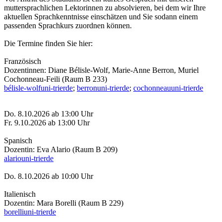
muttersprachlichen Lektorinnen zu absolvieren, bei dem wir Ihre
aktuellen Sprachkenntnisse einschätzen und Sie sodann einem
passenden Sprachkurs zuordnen können.
Die Termine finden Sie hier:
Französisch
Dozentinnen: Diane Bélisle-Wolf, Marie-Anne Berron, Muriel
Cochonneau-Feili (Raum B 233)
bélisle-wolf
uni-trier
de
;
berron
uni-trier
de
;
cochonneau
uni-trier
de
Do. 8.10.2026 ab 13:00 Uhr
Fr. 9.10.2026 ab 13:00 Uhr
Spanisch
Dozentin: Eva Alario (Raum B 209)
alario
uni-trier
de
Do. 8.10.2026 ab 10:00 Uhr
Italienisch
Dozentin: Mara Borelli (Raum B 229)
borelli
uni-trier
de