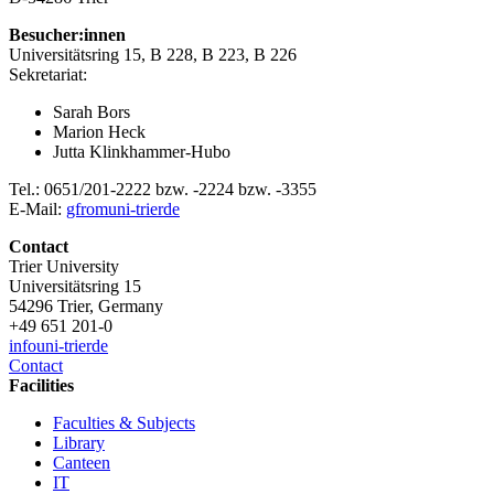
Besucher:innen
Universitätsring 15, B 228, B 223, B 226
Sekretariat:
Sarah Bors
Marion Heck
Jutta Klinkhammer-Hubo
Tel.: 0651/201-2222 bzw. -2224 bzw. -3355
E-Mail:
gfrom
uni-trier
de
Contact
Trier University
Universitätsring 15
54296 Trier, Germany
+49 651 201-0
info
uni-trier
de
Contact
Facilities
Faculties & Subjects
Library
Canteen
IT