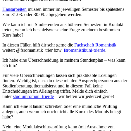
Hausarbeiten
müssen immer im jeweiligen Semester bis spätestens
zum 31.03. oder 30.09. abgegeben werden.
Wie kann ich mit Studierenden aus höheren Semestern in Kontakt
treten, wenn ich beispielsweise eine Frage zu einem bestimmten
Kurs habe?
In diesen Fällen hilft dir sehr gerne die
Fachschaft Romanistik
weiter: @fsromanistik_trier bzw.
fsromanistik
uni-trier
de
.
Ich habe eine Überschneidung in meinem Stundenplan – was kann
ich tun?
Für viele Überschneidungen lassen sich praktikable Lösungen
finden. Wichtig ist, dass du diese mit den Ansprechpersonen aus der
Studienberatung thematisierst und in diesem Fall keine
Entscheidungen im Alleingang triffst. Melde dich einfach
unter
studiumrom
uni-trier
de
– wir helfen wir jederzeit gerne!
Kann ich eine Klausur schreiben oder eine mündliche Prüfung
ablegen, auch wenn ich noch nicht alle Kurse des Moduls belegt
habe?
Nein, eine Modulabschlussprüfung kann (mit Ausnahme von