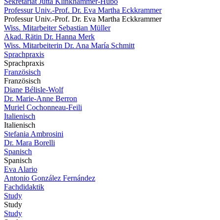
Sekretariat Jutta Klinkhammer-Hubo
Professur Univ.-Prof. Dr. Eva Martha Eckkrammer
Professur Univ.-Prof. Dr. Eva Martha Eckkrammer
Wiss. Mitarbeiter Sebastian Müller
Akad. Rätin Dr. Hanna Merk
Wiss. Mitarbeiterin Dr. Ana María Schmitt
Sprachpraxis
Sprachpraxis
Französisch
Französisch
Diane Bélisle-Wolf
Dr. Marie-Anne Berron
Muriel Cochonneau-Feili
Italienisch
Italienisch
Stefania Ambrosini
Dr. Mara Borelli
Spanisch
Spanisch
Eva Alario
Antonio González Fernández
Fachdidaktik
Study
Study
Study