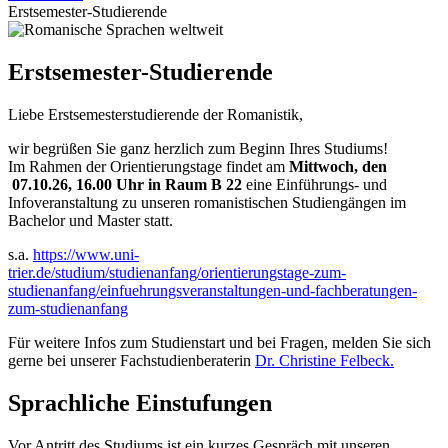
Erstsemester-Studierende
Erstsemester-Studierende
Liebe Erstsemesterstudierende der Romanistik,
wir begrüßen Sie ganz herzlich zum Beginn Ihres Studiums!
Im Rahmen der Orientierungstage findet am
Mittwoch, den
07.10.26, 16.00 Uhr in Raum B 22
eine Einführungs- und
Infoveranstaltung zu unseren romanistischen Studiengängen im
Bachelor und Master statt.
s.a.
https://www.uni-
trier.de/studium/studienanfang/orientierungstage-zum-
studienanfang/einfuehrungsveranstaltungen-und-fachberatungen-
zum-studienanfang
Für weitere Infos zum Studienstart und bei Fragen, melden Sie sich
gerne bei unserer Fachstudienberaterin
Dr. Christine Felbeck.
Sprachliche Einstufungen
Vor Antritt des Studiums ist ein kurzes Gespräch mit unseren