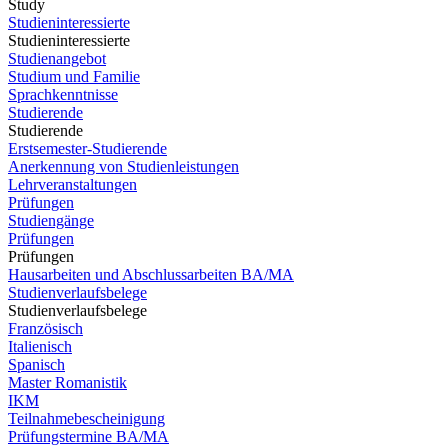
Study
Studieninteressierte
Studieninteressierte
Studienangebot
Studium und Familie
Sprachkenntnisse
Studierende
Studierende
Erstsemester-Studierende
Anerkennung von Studienleistungen
Lehrveranstaltungen
Prüfungen
Studiengänge
Prüfungen
Prüfungen
Hausarbeiten und Abschlussarbeiten BA/MA
Studienverlaufsbelege
Studienverlaufsbelege
Französisch
Italienisch
Spanisch
Master Romanistik
IKM
Teilnahmebescheinigung
Prüfungstermine BA/MA