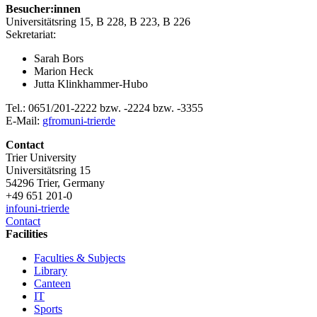
Besucher:innen
Universitätsring 15, B 228, B 223, B 226
Sekretariat:
Sarah Bors
Marion Heck
Jutta Klinkhammer-Hubo
Tel.: 0651/201-2222 bzw. -2224 bzw. -3355
E-Mail:
gfrom
uni-trier
de
Contact
Trier University
Universitätsring 15
54296 Trier, Germany
+49 651 201-0
info
uni-trier
de
Contact
Facilities
Faculties & Subjects
Library
Canteen
IT
Sports