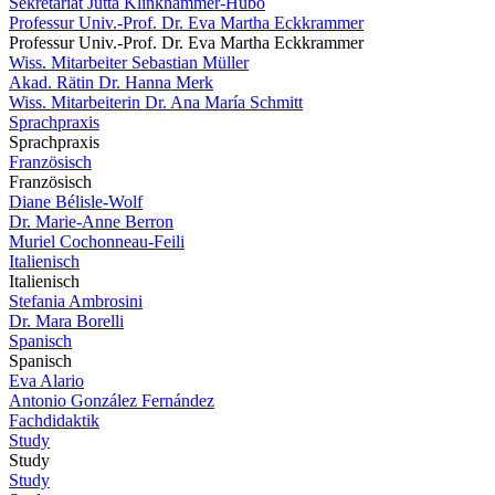
Sekretariat Jutta Klinkhammer-Hubo
Professur Univ.-Prof. Dr. Eva Martha Eckkrammer
Professur Univ.-Prof. Dr. Eva Martha Eckkrammer
Wiss. Mitarbeiter Sebastian Müller
Akad. Rätin Dr. Hanna Merk
Wiss. Mitarbeiterin Dr. Ana María Schmitt
Sprachpraxis
Sprachpraxis
Französisch
Französisch
Diane Bélisle-Wolf
Dr. Marie-Anne Berron
Muriel Cochonneau-Feili
Italienisch
Italienisch
Stefania Ambrosini
Dr. Mara Borelli
Spanisch
Spanisch
Eva Alario
Antonio González Fernández
Fachdidaktik
Study
Study
Study