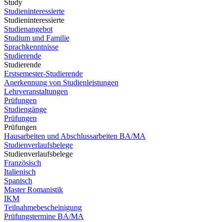
Study
Studieninteressierte
Studieninteressierte
Studienangebot
Studium und Familie
Sprachkenntnisse
Studierende
Studierende
Erstsemester-Studierende
Anerkennung von Studienleistungen
Lehrveranstaltungen
Prüfungen
Studiengänge
Prüfungen
Prüfungen
Hausarbeiten und Abschlussarbeiten BA/MA
Studienverlaufsbelege
Studienverlaufsbelege
Französisch
Italienisch
Spanisch
Master Romanistik
IKM
Teilnahmebescheinigung
Prüfungstermine BA/MA