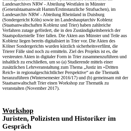
Landesarchives NRW ‐ Abteilung Westfalen in Münster
(Generalstaatsanwalt Hamm/Erstinstanzliche Strafsachen), im
Landesarchiv NRW ‐ Abteilung Rheinland in Duisburg
(Sondergericht Köln) sowie im Landeshauptarchiv Koblenz
(Staatsanwaltschaften Koblenz und Trier) haben zahlreiche
Verfahren zutage gefördert, die in den Zuständigkeitsbereich der
Staatspolizeistelle Trier fallen. Die Akten aus Münster und Teile aus
Koblenz liegen bereits digitalisiert in Trier vor. Die Akten des
Kölner Sondergerichts wurden kürzlich sicherheitsverfilmt, die
Trierer Fälle sind noch zu ermitteln. Ziel des Projekts ist es, die
verstreuten Akten in digitaler Form in Trier zusammenzuführen und
inhaltlich zu erschließen, um so (a) Studierende mittels einer
zusätzlichen Lehrveranstaltung zum Thema „Justiz im »Dritten
Reich« in regionalgeschichtlicher Perspektive“ an die Thematik
heranzuführen (Wintersemester 2016/17) und (b) gemeinsam mit der
Staatsanwaltschaft Trier einen Workshop zur Thematik zu
veranstalten (November 2017).
Workshop
Juristen, Polizisten und Historiker im
Gespräch