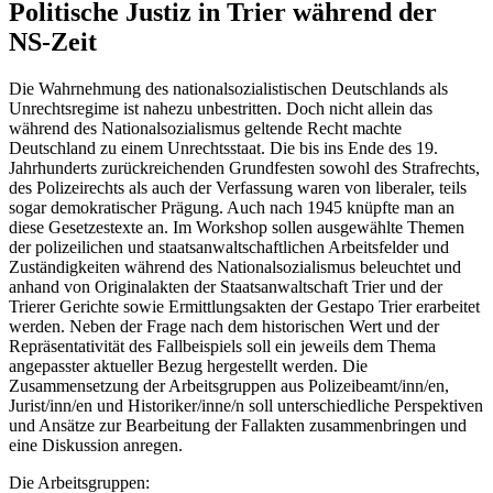
Politische Justiz in Trier während der
NS-Zeit
Die Wahrnehmung des nationalsozialistischen Deutschlands als
Unrechtsregime ist nahezu unbestritten. Doch nicht allein das
während des Nationalsozialismus geltende Recht machte
Deutschland zu einem Unrechtsstaat. Die bis ins Ende des 19.
Jahrhunderts zurückreichenden Grundfesten sowohl des Strafrechts,
des Polizeirechts als auch der Verfassung waren von liberaler, teils
sogar demokratischer Prägung. Auch nach 1945 knüpfte man an
diese Gesetzestexte an. Im Workshop sollen ausgewählte Themen
der polizeilichen und staatsanwaltschaftlichen Arbeitsfelder und
Zuständigkeiten während des Nationalsozialismus beleuchtet und
anhand von Originalakten der Staatsanwaltschaft Trier und der
Trierer Gerichte sowie Ermittlungsakten der Gestapo Trier erarbeitet
werden. Neben der Frage nach dem historischen Wert und der
Repräsentativität des Fallbeispiels soll ein jeweils dem Thema
angepasster aktueller Bezug hergestellt werden. Die
Zusammensetzung der Arbeitsgruppen aus Polizeibeamt/inn/en,
Jurist/inn/en und Historiker/inne/n soll unterschiedliche Perspektiven
und Ansätze zur Bearbeitung der Fallakten zusammenbringen und
eine Diskussion anregen.
Die Arbeitsgruppen: