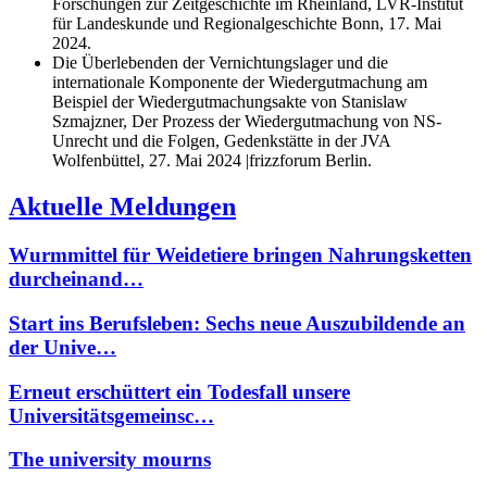
Forschungen zur Zeitgeschichte im Rheinland, LVR-Institut
für Landeskunde und Regionalgeschichte Bonn, 17. Mai
2024.
Die Überlebenden der Vernichtungslager und die
internationale Komponente der Wiedergutmachung am
Beispiel der Wiedergutmachungsakte von Stanislaw
Szmajzner, Der Prozess der Wiedergutmachung von NS-
Unrecht und die Folgen, Gedenkstätte in der JVA
Wolfenbüttel, 27. Mai 2024 |frizzforum Berlin.
Aktuelle Meldungen
Wurmmittel für Weidetiere bringen Nahrungsketten
durcheinand…
Start ins Berufsleben: Sechs neue Auszubildende an
der Unive…
Erneut erschüttert ein Todesfall unsere
Universitätsgemeinsc…
The university mourns