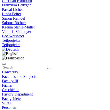
Christian Kühlborn
Franziska Leitzgen
Pascal Licher
Linda Peifer
Simon Reindel
Salome Richter
Ksenia Stähle-Müller
Viktoria Südmeyer
Leo Weisbrod
Teilprojekte
Teilprojekte
University
Faculties and Subjects
Faculty III
Fächer
Geschichte
History Department
Fachgebiete
SEAL
Personen