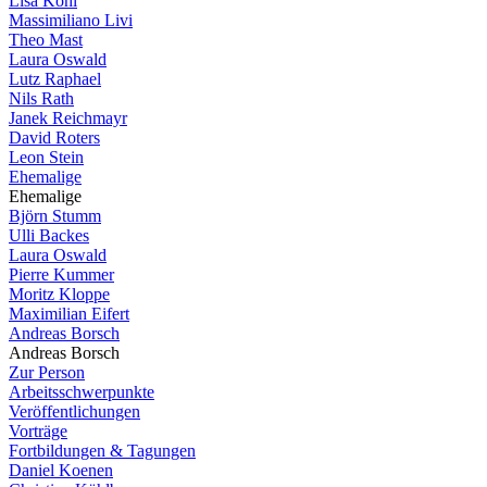
Lisa Köhl
Massimiliano Livi
Theo Mast
Laura Oswald
Lutz Raphael
Nils Rath
Janek Reichmayr
David Roters
Leon Stein
Ehemalige
Ehemalige
Björn Stumm
Ulli Backes
Laura Oswald
Pierre Kummer
Moritz Kloppe
Maximilian Eifert
Andreas Borsch
Andreas Borsch
Zur Person
Arbeitsschwerpunkte
Veröffentlichungen
Vorträge
Fortbildungen & Tagungen
Daniel Koenen