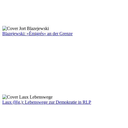
Blazejewski: »Émigrés« an der Grenze
Laux (Hg.): Lebenswege zur Demokratie in RLP