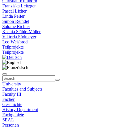
Christian Kühlborn
Franziska Leitzgen
Pascal Licher
Linda Peifer
Simon Reindel
Salome Richter
Ksenia Stähle-Müller
Viktoria Südmeyer
Leo Weisbrod
Teilprojekte
Teilprojekte
University
Faculties and Subjects
Faculty III
Fächer
Geschichte
History Department
Fachgebiete
SEAL
Personen