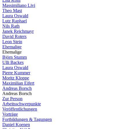
Lisa Köhl
Massimiliano Livi
Theo Mast
Laura Oswald
Lutz Raphael
Nils Rath
Janek Reichmayr
David Roters
Leon Stein
Ehemalige
Ehemalige
Björn Stumm
Ulli Backes
Laura Oswald
Pierre Kummer
Moritz Kloppe
Maximilian Eifert
Andreas Borsch
Andreas Borsch
Zur Person
Arbeitsschwerpunkte
Veröffentlichungen
Vorträge
Fortbildungen & Tagungen
Daniel Koenen