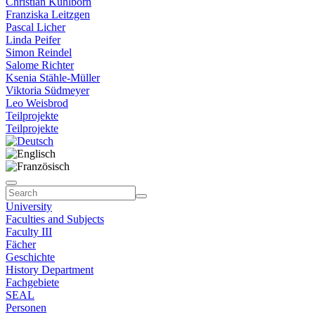
Christian Kühlborn
Franziska Leitzgen
Pascal Licher
Linda Peifer
Simon Reindel
Salome Richter
Ksenia Stähle-Müller
Viktoria Südmeyer
Leo Weisbrod
Teilprojekte
Teilprojekte
University
Faculties and Subjects
Faculty III
Fächer
Geschichte
History Department
Fachgebiete
SEAL
Personen