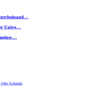
 durcheinand…
der Unive…
gemeinsc…
 Otto Schmalz