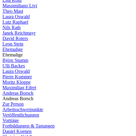
Lisa Köhl
Massimiliano Livi
Theo Mast
Laura Oswald
Lutz Raphael
Nils Rath
Janek Reichmayr
David Roters
Leon Stein
Ehemalige
Ehemalige
Björn Stumm
Ulli Backes
Laura Oswald
Pierre Kummer
Moritz Kloppe
Maximilian Eifert
Andreas Borsch
Andreas Borsch
Zur Person
Arbeitsschwerpunkte
Veröffentlichungen
Vorträge
Fortbildungen & Tagungen
Daniel Koenen