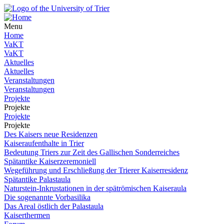
Menu
Home
VaKT
VaKT
Aktuelles
Aktuelles
Veranstaltungen
Veranstaltungen
Projekte
Projekte
Projekte
Projekte
Des Kaisers neue Residenzen
Kaiseraufenthalte in Trier
Bedeutung Triers zur Zeit des Gallischen Sonderreiches
Spätantike Kaiserzeremoniell
Wegeführung und Erschließung der Trierer Kaiserresidenz
Spätantike Palastaula
Naturstein-Inkrustationen in der spätrömischen Kaiseraula
Die sogenannte Vorbasilika
Das Areal östlich der Palastaula
Kaiserthermen