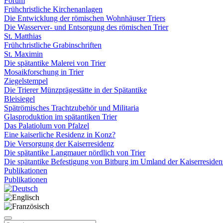
Forum
Frühchristliche Kirchenanlagen
Die Entwicklung der römischen Wohnhäuser Triers
Die Wasserver- und Entsorgung des römischen Trier
St. Matthias
Frühchristliche Grabinschriften
St. Maximin
Die spätantike Malerei von Trier
Mosaikforschung in Trier
Ziegelstempel
Die Trierer Münzprägestätte in der Spätantike
Bleisiegel
Spätrömisches Trachtzubehör und Militaria
Glasproduktion im spätantiken Trier
Das Palatiolum von Pfalzel
Eine kaiserliche Residenz in Konz?
Die Versorgung der Kaiserresidenz
Die spätantike Langmauer nördlich von Trier
Die spätantike Befestigung von Bitburg im Umland der Kaiserresiden
Publikationen
Publikationen