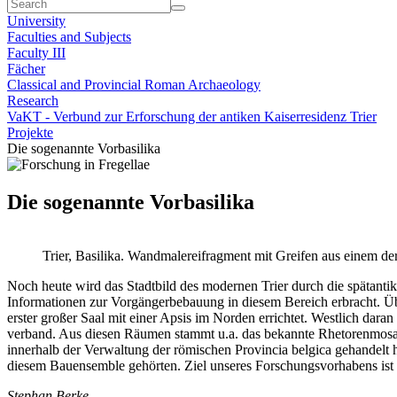
University
Faculties and Subjects
Faculty III
Fächer
Classical and Provincial Roman Archaeology
Research
VaKT - Verbund zur Erforschung der antiken Kaiserresidenz Trier
Projekte
Die sogenannte Vorbasilika
Die sogenannte Vorbasilika
Trier, Basilika. Wandmalereifragment mit Greifen aus einem de
Noch heute wird das Stadtbild des modernen Trier durch die spätanti
Informationen zur Vorgängerbebauung in diesem Bereich erbracht. Über
erster großer Saal mit einer Apsis im Norden errichtet. Westlich dara
verband. Aus diesen Räumen stammt u.a. das bekannte Rhetorenmosaik
innerhalb der Verwaltung der römischen Provincia belgica gehandelt h
diesem Bauensemble gehörten. Ziel unseres Forschungsvorhabens ist 
Stephan Berke