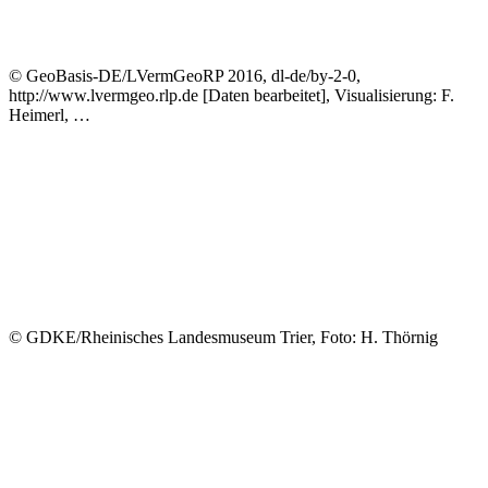
© GeoBasis-DE/LVermGeoRP 2016, dl-de/by-2-0,
http://www.lvermgeo.rlp.de [Daten bearbeitet], Visualisierung: F.
Heimerl, …
© GDKE/Rheinisches Landesmuseum Trier, Foto: H. Thörnig