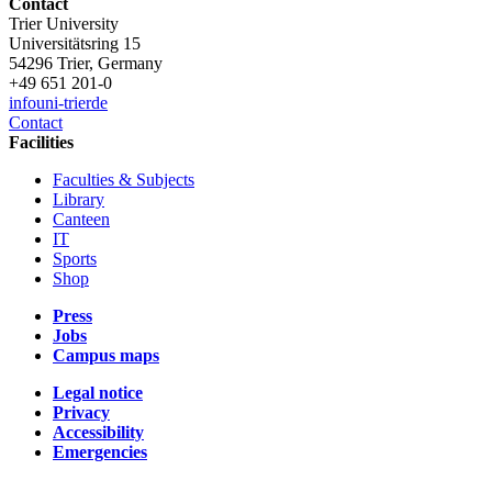
Contact
Trier University
Universitätsring 15
54296 Trier, Germany
+49 651 201-0
info
uni-trier
de
Contact
Facilities
Faculties & Subjects
Library
Canteen
IT
Sports
Shop
Press
Jobs
Campus maps
Legal notice
Privacy
Accessibility
Emergencies