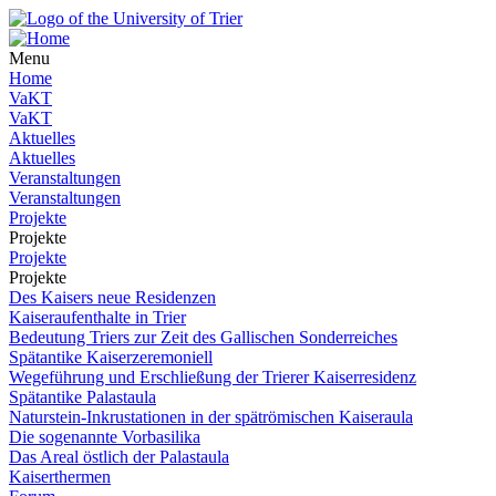
Menu
Home
VaKT
VaKT
Aktuelles
Aktuelles
Veranstaltungen
Veranstaltungen
Projekte
Projekte
Projekte
Projekte
Des Kaisers neue Residenzen
Kaiseraufenthalte in Trier
Bedeutung Triers zur Zeit des Gallischen Sonderreiches
Spätantike Kaiserzeremoniell
Wegeführung und Erschließung der Trierer Kaiserresidenz
Spätantike Palastaula
Naturstein-Inkrustationen in der spätrömischen Kaiseraula
Die sogenannte Vorbasilika
Das Areal östlich der Palastaula
Kaiserthermen