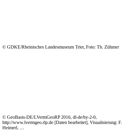
© GDKE/Rheinisches Landesmuseum Trier, Foto: Th. Zühmer
© GeoBasis-DE/LVermGeoRP 2016, dl-de/by-2-0,
http://www.lvermgeo.rlp.de [Daten bearbeitet], Visualisierung: F.
Heimerl, …