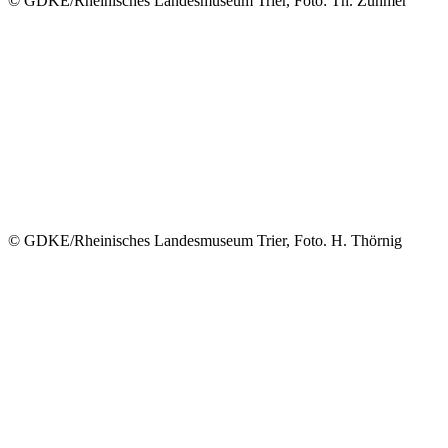
© GDKE/Rheinisches Landesmuseum Trier, Foto: Th. Zühmer
© GDKE/Rheinisches Landesmuseum Trier, Foto. H. Thörnig