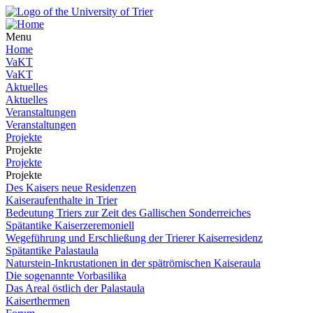
Menu
Home
VaKT
VaKT
Aktuelles
Aktuelles
Veranstaltungen
Veranstaltungen
Projekte
Projekte
Projekte
Projekte
Des Kaisers neue Residenzen
Kaiseraufenthalte in Trier
Bedeutung Triers zur Zeit des Gallischen Sonderreiches
Spätantike Kaiserzeremoniell
Wegeführung und Erschließung der Trierer Kaiserresidenz
Spätantike Palastaula
Naturstein-Inkrustationen in der spätrömischen Kaiseraula
Die sogenannte Vorbasilika
Das Areal östlich der Palastaula
Kaiserthermen