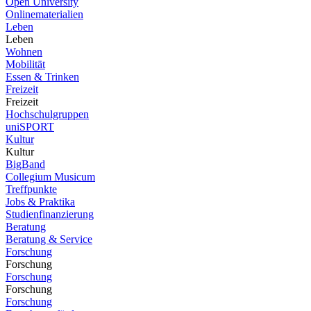
Open University
Onlinematerialien
Leben
Leben
Wohnen
Mobilität
Essen & Trinken
Freizeit
Freizeit
Hochschulgruppen
uniSPORT
Kultur
Kultur
BigBand
Collegium Musicum
Treffpunkte
Jobs & Praktika
Studienfinanzierung
Beratung
Beratung & Service
Forschung
Forschung
Forschung
Forschung
Forschung