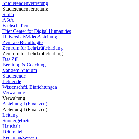
Studierendenvertretung
Studierendenvertretung
StuPa
AStA
Fachschaften
Trier Center for Digital Humanities
UniversitätsVideoAbteilung
Zentrale Beauftragte
Zentrum für Lehrkräftebildung
Zentrum für Lehrkräftebildung
Das ZfL
Beratung & Coaching
Vor dem Studium
Studierende
Lehrende
Wissenschftl. Einrichtungen
Verwaltung
Verwaltung
Abteilung I (Finanzen)
Abteilung I (Finanzen)
Leitung
Sondergebiete
Haushalt
Drittmittel
Rechnungswesen