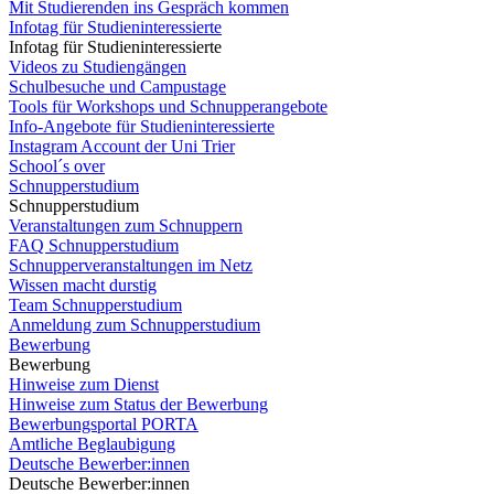
Mit Studierenden ins Gespräch kommen
Infotag für Studieninteressierte
Infotag für Studieninteressierte
Videos zu Studiengängen
Schulbesuche und Campustage
Tools für Workshops und Schnupperangebote
Info-Angebote für Studieninteressierte
Instagram Account der Uni Trier
School´s over
Schnupperstudium
Schnupperstudium
Veranstaltungen zum Schnuppern
FAQ Schnupperstudium
Schnupperveranstaltungen im Netz
Wissen macht durstig
Team Schnupperstudium
Anmeldung zum Schnupperstudium
Bewerbung
Bewerbung
Hinweise zum Dienst
Hinweise zum Status der Bewerbung
Bewerbungsportal PORTA
Amtliche Beglaubigung
Deutsche Bewerber:innen
Deutsche Bewerber:innen