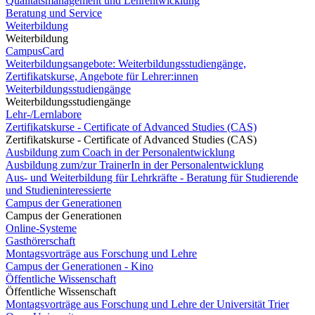
Qualitätsmanagement und Lehrentwicklung
Beratung und Service
Weiterbildung
Weiterbildung
CampusCard
Weiterbildungsangebote: Weiterbildungsstudiengänge,
Zertifikatskurse, Angebote für Lehrer:innen
Weiterbildungsstudiengänge
Weiterbildungsstudiengänge
Lehr-/Lernlabore
Zertifikatskurse - Certificate of Advanced Studies (CAS)
Zertifikatskurse - Certificate of Advanced Studies (CAS)
Ausbildung zum Coach in der Personalentwicklung
Ausbildung zum/zur TrainerIn in der Personalentwicklung
Aus- und Weiterbildung für Lehrkräfte - Beratung für Studierende
und Studieninteressierte
Campus der Generationen
Campus der Generationen
Online-Systeme
Gasthörerschaft
Montagsvorträge aus Forschung und Lehre
Campus der Generationen - Kino
Öffentliche Wissenschaft
Öffentliche Wissenschaft
Montagsvorträge aus Forschung und Lehre der Universität Trier