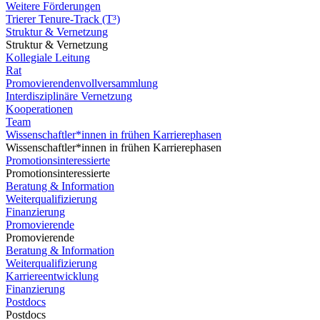
Weitere Förderungen
Trierer Tenure-Track (T³)
Struktur & Vernetzung
Struktur & Vernetzung
Kollegiale Leitung
Rat
Promovierendenvollversammlung
Interdisziplinäre Vernetzung
Kooperationen
Team
Wissenschaftler*innen in frühen Karrierephasen
Wissenschaftler*innen in frühen Karrierephasen
Promotionsinteressierte
Promotionsinteressierte
Beratung & Information
Weiterqualifizierung
Finanzierung
Promovierende
Promovierende
Beratung & Information
Weiterqualifizierung
Karriereentwicklung
Finanzierung
Postdocs
Postdocs