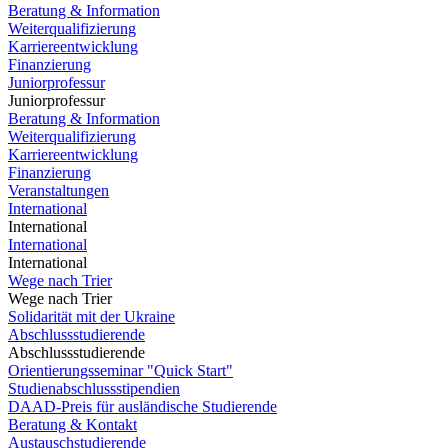
Beratung & Information
Weiterqualifizierung
Karriereentwicklung
Finanzierung
Juniorprofessur
Juniorprofessur
Beratung & Information
Weiterqualifizierung
Karriereentwicklung
Finanzierung
Veranstaltungen
International
International
International
International
Wege nach Trier
Wege nach Trier
Solidarität mit der Ukraine
Abschlussstudierende
Abschlussstudierende
Orientierungsseminar "Quick Start"
Studienabschlussstipendien
DAAD-Preis für ausländische Studierende
Beratung & Kontakt
Austauschstudierende