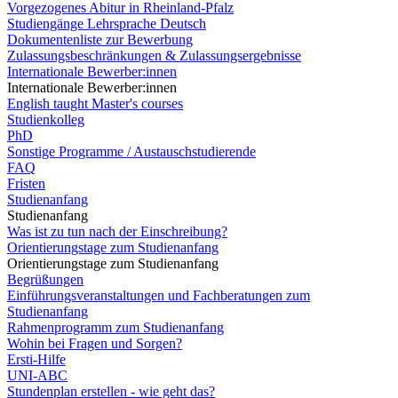
Vorgezogenes Abitur in Rheinland-Pfalz
Studiengänge Lehrsprache Deutsch
Dokumentenliste zur Bewerbung
Zulassungsbeschränkungen & Zulassungsergebnisse
Internationale Bewerber:innen
Internationale Bewerber:innen
English taught Master's courses
Studienkolleg
PhD
Sonstige Programme / Austauschstudierende
FAQ
Fristen
Studienanfang
Studienanfang
Was ist zu tun nach der Einschreibung?
Orientierungstage zum Studienanfang
Orientierungstage zum Studienanfang
Begrüßungen
Einführungsveranstaltungen und Fachberatungen zum
Studienanfang
Rahmenprogramm zum Studienanfang
Wohin bei Fragen und Sorgen?
Ersti-Hilfe
UNI-ABC
Stundenplan erstellen - wie geht das?