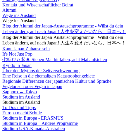
Kontakt und Wissenschaftlicher Beirat
Alumni
Wege ins Ausland
Wege ins Ausland
Blog der Alumni der Japan-Austauschprogramme - Willst du dein
Leben ändern, auf nach Japan! 人生を変えたいなら、日本へ！
Blog der Alumni der Japan-Austauschprogramme - Willst du dein
Leben ändern, auf nach Japan! 人生を変えたいなら、日本へ！
Kann Japan Zuhause sein
It's Not Just Pop
七転び八起き Sieben Mal hinfallen, acht Mal aufstehen
Kyudo in Japan
Über den Mythos der Zeitverschwendung
Eine Reise in die ehemaligen Katastrophengebiete
Regionale Differenzen der japanischen Kultur und Sprache
Vegetarisch oder Vegan in Japan
Sapporo → Tokyo
Studium im Ausland
Studium im Ausland
To Dos und Tipps
Europa macht Schule
Studium in Europa - ERASMUS
Studium in Europa – Andere Programme
Studium USA-Kanada-Australien