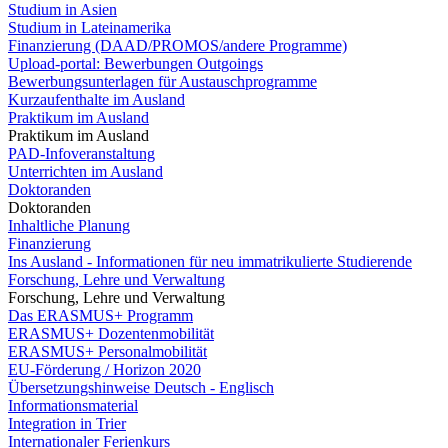
Studium in Asien
Studium in Lateinamerika
Finanzierung (DAAD/PROMOS/andere Programme)
Upload-portal: Bewerbungen Outgoings
Bewerbungsunterlagen für Austauschprogramme
Kurzaufenthalte im Ausland
Praktikum im Ausland
Praktikum im Ausland
PAD-Infoveranstaltung
Unterrichten im Ausland
Doktoranden
Doktoranden
Inhaltliche Planung
Finanzierung
Ins Ausland - Informationen für neu immatrikulierte Studierende
Forschung, Lehre und Verwaltung
Forschung, Lehre und Verwaltung
Das ERASMUS+ Programm
ERASMUS+ Dozentenmobilität
ERASMUS+ Personalmobilität
EU-Förderung / Horizon 2020
Übersetzungshinweise Deutsch - Englisch
Informationsmaterial
Integration in Trier
Internationaler Ferienkurs