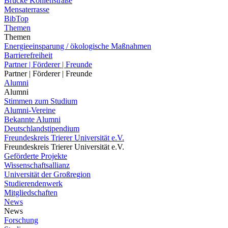
Brücke Kohlenstraße
Mensaterrasse
BibTop
Themen
Themen
Energieeinsparung / ökologische Maßnahmen
Barrierefreiheit
Partner | Förderer | Freunde
Partner | Förderer | Freunde
Alumni
Alumni
Stimmen zum Studium
Alumni-Vereine
Bekannte Alumni
Deutschlandstipendium
Freundeskreis Trierer Universität e.V.
Freundeskreis Trierer Universität e.V.
Geförderte Projekte
Wissenschaftsallianz
Universität der Großregion
Studierendenwerk
Mitgliedschaften
News
News
Forschung