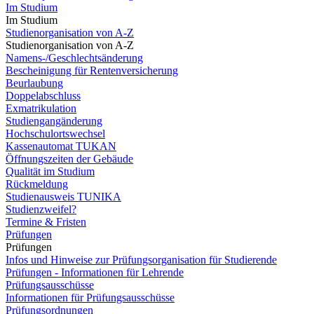
Im Studium
Im Studium
Studienorganisation von A-Z
Studienorganisation von A-Z
Namens-/Geschlechtsänderung
Bescheinigung für Rentenversicherung
Beurlaubung
Doppelabschluss
Exmatrikulation
Studiengangänderung
Hochschulortswechsel
Kassenautomat TUKAN
Öffnungszeiten der Gebäude
Qualität im Studium
Rückmeldung
Studienausweis TUNIKA
Studienzweifel?
Termine & Fristen
Prüfungen
Prüfungen
Infos und Hinweise zur Prüfungsorganisation für Studierende
Prüfungen - Informationen für Lehrende
Prüfungsausschüsse
Informationen für Prüfungsausschüsse
Prüfungsordnungen