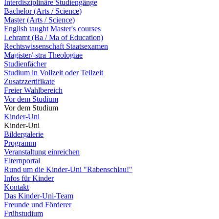
Interdisziplinäre Studiengänge
Bachelor (Arts / Science)
Master (Arts / Science)
English taught Master's courses
Lehramt (Ba / Ma of Education)
Rechtswissenschaft Staatsexamen
Magister/-stra Theologiae
Studienfächer
Studium in Vollzeit oder Teilzeit
Zusatzzertifikate
Freier Wahlbereich
Vor dem Studium
Vor dem Studium
Kinder-Uni
Kinder-Uni
Bildergalerie
Programm
Veranstaltung einreichen
Elternportal
Rund um die Kinder-Uni "Rabenschlau!"
Infos für Kinder
Kontakt
Das Kinder-Uni-Team
Freunde und Förderer
Frühstudium