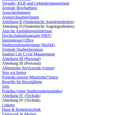
Vergabe, KLR und Gebäudemanagement
Zentrale Beschaffung
Ausschreibungen
Ansprechpartner/innen
Abteilung II (Studentische Angelegenheiten)
Abteilung II (Studentische Angelegenheiten)
Amt für Ausbildungsförderung
Hochschulprüfungsamt (HPA)
International Office
Studierendensekretariat (StuSek)
Zentrale Studienberatung
Student Life Cycle Management
Abteilung III (Personal)
Abteilung III (Personal)
Allgemeine Serviceseite (extern)
Was wir bieten
Portraits unserer Mitarbeiter*innen
Benefits für Beschäftigte
Jobs
Praktika (ohne Studierendenpraktika)
Abteilung IV (Technik)
Abteilung IV (Technik)
Leitung
Haus & Betriebstechnik
Elektronik & Medien