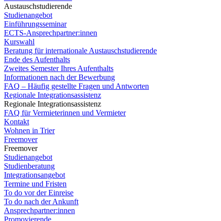
Austauschstudierende
Studienangebot
Einführungsseminar
ECTS-Ansprechpartner:innen
Kurswahl
Beratung für internationale Austauschstudierende
Ende des Aufenthalts
Zweites Semester Ihres Aufenthalts
Informationen nach der Bewerbung
FAQ – Häufig gestellte Fragen und Antworten
Regionale Integrationsassistenz
Regionale Integrationsassistenz
FAQ für Vermieterinnen und Vermieter
Kontakt
Wohnen in Trier
Freemover
Freemover
Studienangebot
Studienberatung
Integrationsangebot
Termine und Fristen
To do vor der Einreise
To do nach der Ankunft
Ansprechpartner:innen
Promovierende