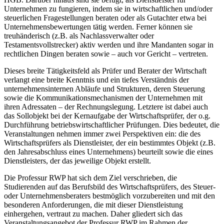
Unternehmen zu fungieren, indem sie in wirtschaftlichen und/oder
steuerlichen Fragestellungen beraten oder als Gutachter etwa bei
Unternehmensbewertungen tätig werden. Ferner können sie
treuhänderisch (z.B. als Nachlassverwalter oder
Testamentsvollstrecker) aktiv werden und ihre Mandanten sogar in
rechtlichen Dingen beraten sowie – auch vor Gericht – vertreten.
Dieses breite Tätigkeitsfeld als Prüfer und Berater der Wirtschaft
verlangt eine breite Kenntnis und ein tiefes Verständnis der
unternehmensinternen Abläufe und Strukturen, deren Steuerung
sowie die Kommunikationsmechanismen der Unternehmen mit
ihren Adressaten – der Rechnungslegung. Letztere ist dabei auch
das Sollobjekt bei der Kernaufgabe der Wirtschaftsprüfer, der o.g.
Durchführung betriebswirtschaftlicher Prüfungen. Dies bedeutet, die
Veranstaltungen nehmen immer zwei Perspektiven ein: die des
Wirtschaftsprüfers als Dienstleister, der ein bestimmtes Objekt (z.B.
den Jahresabschluss eines Unternehmens) beurteilt sowie die eines
Dienstleisters, der das jeweilige Objekt erstellt.
Die Professur RWP hat sich dem Ziel verschrieben, die
Studierenden auf das Berufsbild des Wirtschaftsprüfers, des Steuer-
oder Unternehmensberaters bestmöglich vorzubereiten und mit den
besonderen Anforderungen, die mit dieser Dienstleistung
einhergehen, vertraut zu machen. Daher gliedert sich das
Veranstaltungsangebot der Professur RWP im Rahmen der