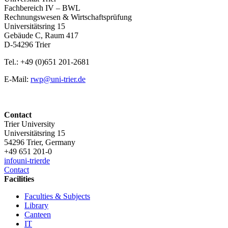
Fachbereich IV – BWL
Rechnungswesen & Wirtschaftsprüfung
Universitätsring 15
Gebäude C, Raum 417
D-54296 Trier
Tel.: +49 (0)651 201-2681
E-Mail:
rwp@uni-trier.de
Contact
Trier University
Universitätsring 15
54296 Trier, Germany
+49 651 201-0
info
uni-trier
de
Contact
Facilities
Faculties & Subjects
Library
Canteen
IT